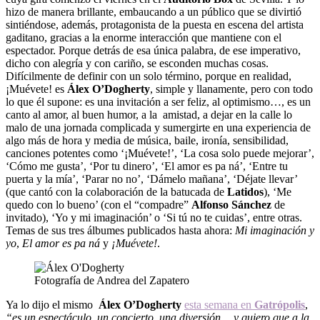
hizo de manera brillante, embaucando a un público que se divirtió
sintiéndose, además, protagonista de la puesta en escena del artista
gaditano, gracias a la enorme interacción que mantiene con el
espectador. Porque detrás de esa única palabra, de ese imperativo,
dicho con alegría y con cariño, se esconden muchas cosas.
Difícilmente de definir con un solo término, porque en realidad,
¡Muévete! es
Álex O’Dogherty
, simple y llanamente, pero con todo
lo que él supone: es una invitación a ser feliz, al optimismo…, es un
canto al amor, al buen humor, a la amistad, a dejar en la calle lo
malo de una jornada complicada y sumergirte en una experiencia de
algo más de hora y media de música, baile, ironía, sensibilidad,
canciones potentes como ‘¡Muévete!’, ‘La cosa solo puede mejorar’,
‘Cómo me gusta’, ‘Por tu dinero’, ‘El amor es pa ná’, ‘Entre tu
puerta y la mía’, ‘Parar no no’, ‘Dámelo mañana’, ‘Déjate llevar’
(que cantó con la colaboración de la batucada de
Latidos
), ‘Me
quedo con lo bueno’ (con el “compadre”
Alfonso Sánchez
de
invitado), ‘Yo y mi imaginación’ o ‘Si tú no te cuidas’, entre otras.
Temas de sus tres álbumes publicados hasta ahora:
Mi
imaginación y
yo
,
El amor es pa ná
y
¡Muévete!
.
Fotografía de Andrea del Zapatero
Ya lo dijo el mismo
Álex O’Dogherty
esta semana en
Gatrópolis
,
“es un espectáculo, un concierto, una diversión… y quiero que a la