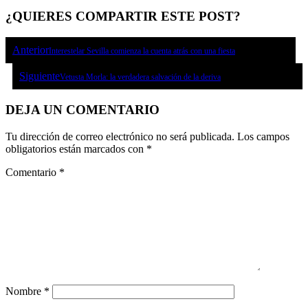
¿QUIERES COMPARTIR ESTE POST?
Anterior
Interestelar Sevilla comienza la cuenta atrás con una fiesta
Siguiente
Vetusta Morla: la verdadera salvación de la deriva
DEJA UN COMENTARIO
Tu dirección de correo electrónico no será publicada.
Los campos
obligatorios están marcados con
*
Comentario
*
Nombre
*