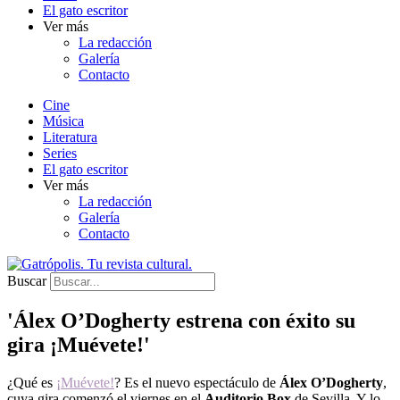
El gato escritor
Ver más
La redacción
Galería
Contacto
Cine
Música
Literatura
Series
El gato escritor
Ver más
La redacción
Galería
Contacto
Buscar
'Álex O’Dogherty estrena con éxito su
gira ¡Muévete!'
¿Qué es
¡Muévete!
? Es el nuevo espectáculo de
Álex O’Dogherty
,
cuya gira comenzó el viernes en el
Auditorio Box
de Sevilla. Y lo