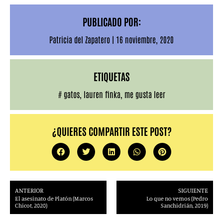
PUBLICADO POR:
Patricia del Zapatero
|
16 noviembre, 2020
ETIQUETAS
#
gatos
,
lauren finka
,
me gusta leer
¿QUIERES COMPARTIR ESTE POST?
ANTERIOR
SIGUIENTE
El asesinato de Platón (Marcos
Lo que no vemos (Pedro
Chicot, 2020)
Sanchidrián, 2019)