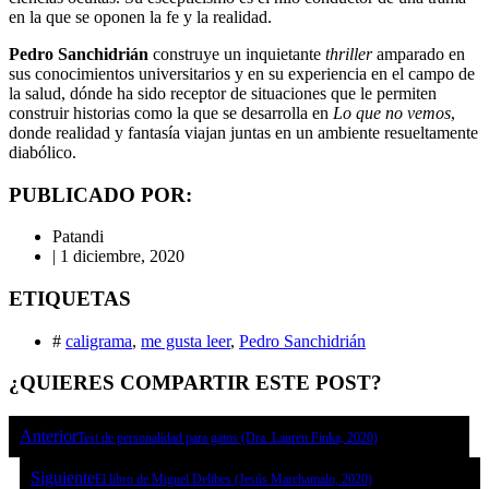
en la que se oponen la fe y la realidad.
Pedro Sanchidrián
construye un inquietante
thriller
amparado en
sus conocimientos universitarios y en su experiencia en el campo de
la salud, dónde ha sido receptor de situaciones que le permiten
construir historias como la que se desarrolla en
Lo que no vemos
,
donde realidad y fantasía viajan juntas en un ambiente resueltamente
diabólico.
PUBLICADO POR:
Patandi
|
1 diciembre, 2020
ETIQUETAS
#
caligrama
,
me gusta leer
,
Pedro Sanchidrián
¿QUIERES COMPARTIR ESTE POST?
Anterior
Test de personalidad para gatos (Dra. Lauren Finka, 2020)
Siguiente
El libro de Miguel Delibes (Jesús Marchamalo, 2020)