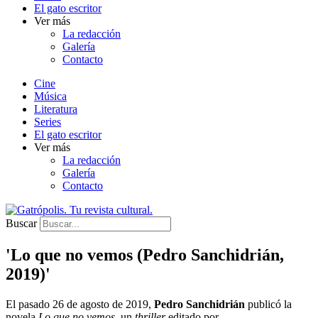
El gato escritor
Ver más
La redacción
Galería
Contacto
Cine
Música
Literatura
Series
El gato escritor
Ver más
La redacción
Galería
Contacto
Buscar
'Lo que no vemos (Pedro Sanchidrián,
2019)'
El
pasado 26 de agosto de 2019,
Pedro Sanchidrián
publicó la
novela
Lo que no vemos
, un
thriller
editado por