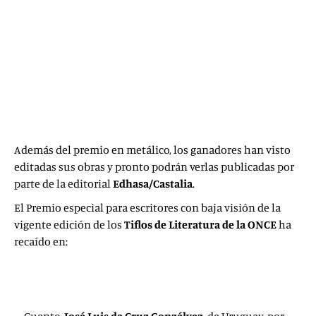
Velaza
, de Tudela (Navarra) y residente en Barcelona,
por su trabajo titulado
De
mudanzas
.
Cuento (premio dotado con 10.000 euros):
Santiago
Casero González
, de Fuente El Fresno (Ciudad Real),
por su trabajo
Las
sustituciones
.
Novela (premio dotado con 17.000 euros):
José María
Espinar Mesa-Moles
, de Granada, por
El asesinato de
Lord Conan
Whitehall
.
Además del premio en metálico, los ganadores han visto
editadas sus obras y pronto podrán verlas publicadas por
parte de la editorial
Edhasa/Castalia
.
El Premio especial para escritores con baja visión de la
vigente edición de los
Tiflos de Literatura de la ONCE
ha
recaído en:
Poesía,
Ana Eugenia Venegas Moreno
, de Ubrique
(Cádiz), por su trabajo titulado
En el confortable
armario de las galletas
.