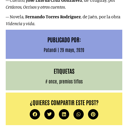
– Cuento,
José Luis da Cruz Gonzálvez
, de Uruguay, por
Cetáceos, Occisos y otros cuentos
.
– Novela,
Fernando Torres Rodríguez
, de Jaén, por la obra
Videncia y vida
.
PUBLICADO POR:
Patandi
|
29 mayo, 2020
ETIQUETAS
#
once
,
premios tiflos
¿QUIERES COMPARTIR ESTE POST?