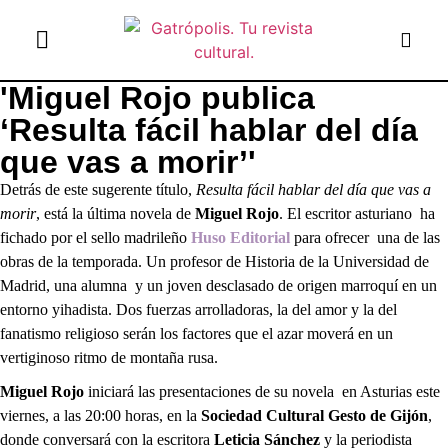
'Miguel Rojo publica
el gato escritor
ver más
‘Resulta fácil hablar del día
que vas a morir’'
Detrás de este sugerente título,
Resulta fácil hablar del día que vas a
morir
, está la última novela de
Miguel Rojo
. El escritor asturiano ha
fichado por el sello madrileño
Huso Editorial
para ofrecer una de las
obras de la temporada. Un profesor de Historia de la Universidad de
Madrid, una alumna y un joven desclasado de origen marroquí en un
entorno yihadista. Dos fuerzas arrolladoras, la del amor y la del
fanatismo religioso serán los factores que el azar moverá en un
vertiginoso ritmo de montaña rusa.
Miguel Rojo
iniciará las presentaciones de su novela en Asturias este
viernes, a las 20:00 horas, en la
Sociedad Cultural Gesto de Gijón
,
donde conversará con la escritora
Leticia Sánchez
y la periodista