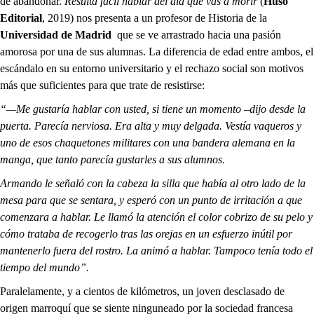
de abandonar.
Resulta fácil hablar del día que vas a morir
(
Huso
Editorial
, 2019) nos presenta a
un profesor de Historia de la
Universidad de Madrid
que se ve arrastrado hacia una pasión
amorosa por una de sus alumnas. La diferencia de edad entre ambos, el
escándalo en su entorno universitario y el rechazo social son motivos
más que suficientes para que trate de resistirse:
“—Me gustaría hablar con usted, si tiene un momento –dijo desde la
puerta. Parecía nerviosa. Era alta y muy delgada. Vestía vaqueros y
uno de esos chaquetones militares con una bandera alemana en la
manga, que tanto parecía gustarles a sus alumnos.
Armando le señaló con la cabeza la silla que había al otro lado de la
mesa para que se sentara, y esperó con un punto de irritación a que
comenzara a hablar. Le llamó la atención el color cobrizo de su pelo y
cómo trataba de recogerlo tras las orejas en un esfuerzo inútil por
mantenerlo fuera del rostro. La animó a hablar. Tampoco tenía todo el
tiempo del mundo”.
Paralelamente, y a cientos de kilómetros, un joven desclasado de
origen marroquí que se siente ninguneado por la sociedad francesa