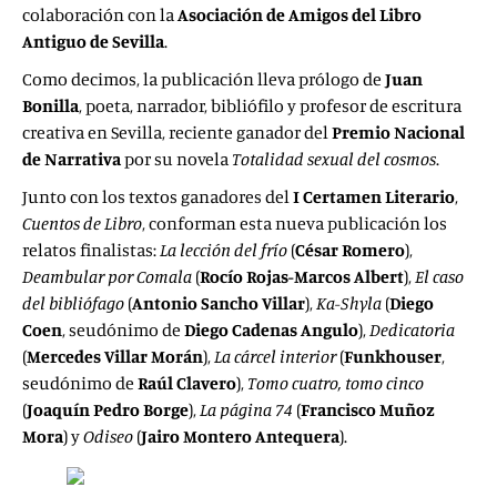
colaboración con la
Asociación de Amigos del Libro
Antiguo de Sevilla
.
Como decimos, la publicación lleva prólogo de
Juan
Bonilla
, poeta, narrador, bibliófilo y profesor de escritura
creativa en Sevilla, reciente ganador del
Premio Nacional
de Narrativa
por su novela
Totalidad sexual del cosmos
.
Junto con los textos ganadores del
I Certamen Literario
,
Cuentos de Libro
, conforman esta nueva publicación los
relatos finalistas:
La lección del frío
(
César Romero
),
Deambular por Comala
(
Rocío Rojas-Marcos Albert
),
El caso
del bibliófago
(
Antonio Sancho Villar
),
Ka-Shyla
(
Diego
Coen
, seudónimo de
Diego Cadenas Angulo
),
Dedicatoria
(
Mercedes Villar Morán
),
La cárcel interior
(
Funkhouser
,
seudónimo de
Raúl Clavero
),
Tomo cuatro, tomo cinco
(
Joaquín Pedro Borge
),
La página 74
(
Francisco Muñoz
Mora
) y
Odiseo
(
Jairo Montero Antequera
).