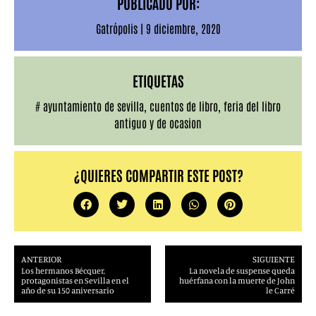
PUBLICADO POR:
Gatrópolis
|
9 diciembre, 2020
ETIQUETAS
#
ayuntamiento de sevilla
,
cuentos de libro
,
feria del libro
antiguo y de ocasion
¿QUIERES COMPARTIR ESTE POST?
ANTERIOR
SIGUIENTE
Los hermanos Bécquer,
La novela de suspense queda
protagonistas en Sevilla en el
huérfana con la muerte de John
año de su 150 aniversario
le Carré