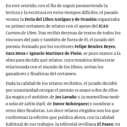
En este sentido, con el fin de seguir promoviendo la
lectura y la escritura en estos tiempos difíciles, el pasado
verano la
Feria del Libro Antiguo y de Ocasión
organizaba
su primer certamen de relatos con el apoyo del
ICAS
:
Cuentos de Libro
. Tras recibir decenas de textos de todos los
rincones del país y también de fuera de él, el jurado del
premio, formado por los escritores
Felipe Benítez Reyes
,
Sara Mesa
e
Ignacio Martínez de Pisón
, se puso manos a la
obra para decidir qué relatos, cuya temática debía estar
relacionada con el mundo de los libros, serían los
ganadores y finalistas del certamen.
Dada la calidad de los relatos recibidos, el jurado decidió
por unanimidad otorgar el premio
ex aequo
a dos de ellos
(
La magia y el antídoto
, de
Jes Lavado
; y
La maravillosa tarde
a solas de Lalita Esplí
, de
Davor Bohórquez
) y nombrar a
otros diez finalistas. Los doce relatos elegidos son los que
conforman la edición que publica ahora, con la calidad
habitual de sus trabajos, la editorial sevillana
El Paseo
, en