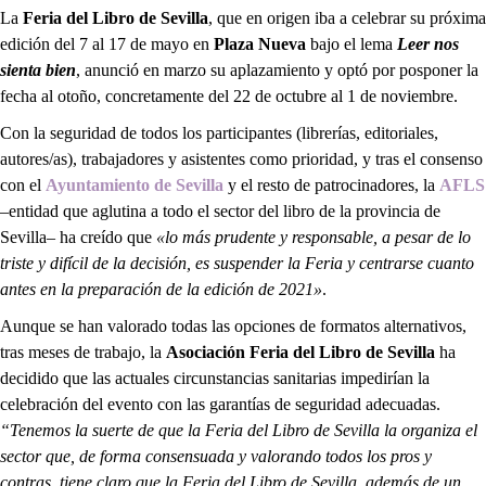
La
Feria del Libro de Sevilla
, que en origen iba a celebrar su próxima
edición del 7 al 17 de mayo en
Plaza
Nueva
bajo el lema
Leer nos
sienta
bien
, anunció en marzo su aplazamiento y optó por posponer la
fecha al otoño, concretamente del 22 de octubre al 1 de noviembre.
Con la seguridad de todos los participantes (librerías, editoriales,
autores/as), trabajadores y asistentes como prioridad, y tras el consenso
con el
Ayuntamiento de Sevilla
y el resto de patrocinadores, la
AFLS
–entidad que aglutina a todo el sector del libro de la provincia de
Sevilla– ha creído que
«lo más prudente y responsable, a pesar de lo
triste y difícil de la decisión, es suspender la Feria y centrarse cuanto
antes en la preparación de la edición de 2021»
.
Aunque se han valorado todas las opciones de formatos alternativos,
tras meses de trabajo, la
Asociación Feria del Libro de Sevilla
ha
decidido que las actuales circunstancias sanitarias impedirían la
celebración del evento con las garantías de seguridad adecuadas.
“Tenemos la suerte de que la Feria del Libro de Sevilla la organiza el
sector que, de forma consensuada y valorando todos los pros y
contras, tiene claro que la Feria del Libro de Sevilla, además de un