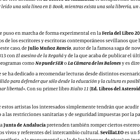
 leído una sola línea en E-Book, mientras exista una sola librería, un
 se puso en marcha de forma experimental en la
Feria del Libro 2
nos de los escritores y escritoras contemporáneos sevillanos qu
 este caso, de
Julio Muñoz
Rancio
, autor de la famosa saga de no
2013 con
El asesino de la Regañá
y de la que acaba de publicar el úl
programas como
No puede SER
o
La Cámara de los Balones
y es dir
ue se ha dedicado a recomendar lecturas desde distintos escenari
álido para defender que sólo desde la educación y la cultura es posib
mar libertad
«. Con su primer libro
Rialto 11
(
Ed. Libros del Asteroi
r estos artistas los interesados simplemente tendrán que acudir a 
o a las restricciones sanitarias y de seguridad impuestas por la p
la
Junta de Andalucía
pretenden también romper ciertos estereot
ios vivos y referentes del intercambio cultural.
SevillaLEO
es un f
y la periferia, a la monumental y a la de los bloques de pisos) en i