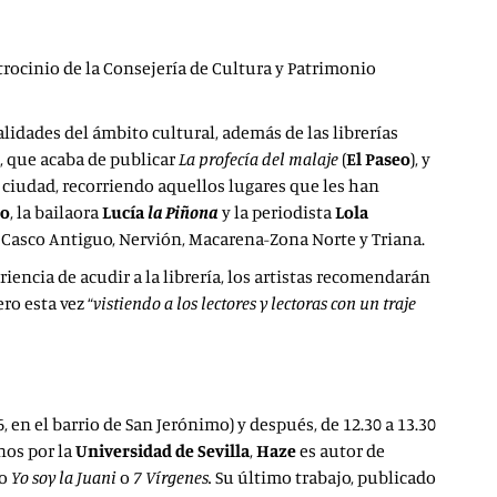
atrocinio de la Consejería de Cultura y Patrimonio
nalidades del ámbito cultural, además de las librerías
, que acaba de publicar
La profecía del malaje
(
El Paseo
), y
la ciudad, recorriendo aquellos lugares que les han
no
, la bailaora
Lucía
la Piñona
y la periodista
Lola
s: Casco Antiguo, Nervión, Macarena-Zona Norte y Triana.
iencia de acudir a la librería, los artistas recomendarán
ero esta vez “
vistiendo a los lectores y lectoras con un traje
6, en el barrio de San Jerónimo) y después, de 12.30 a 13.30
nos por la
Universidad de Sevilla
,
Haze
es autor de
mo
Yo soy la Juani
o
7 Vírgenes.
Su último trabajo, publicado