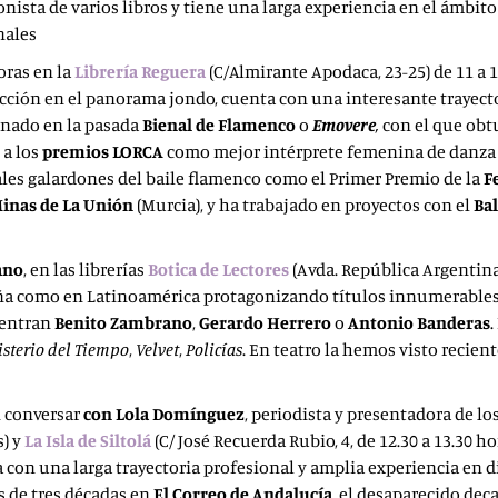
onista de varios libros y tiene una larga experiencia en el ámb
nales
oras en la
Librería Reguera
(C/Almirante Apodaca, 23-25) de 11 a 
oyección en el panorama jondo, cuenta con una interesante trayec
enado en la pasada
Bienal de Flamenco
o
Emovere
,
con el que obt
 a los
premios LORCA
como mejor intérprete femenina de danza y
ales galardones del baile flamenco como el Primer Premio de la
F
Minas de La Unión
(Murcia), y ha trabajado en proyectos con el
Ba
ano
, en las librerías
Botica de Lectores
(Avda. República Argentina, 
ña como en Latinoamérica protagonizando títulos innumerables t
uentran
Benito Zambrano
,
Gerardo Herrero
o
Antonio Banderas
.
isterio del Tiempo
,
Velvet
,
Policías
. En teatro la hemos visto recie
n conversar
con Lola Domínguez
, periodista y presentadora de lo
s) y
La Isla de Siltolá
(C/ José Recuerda Rubio, 4, de 12.30 a 13.30 h
a con una larga trayectoria profesional y amplia experiencia en
 de tres décadas en
El Correo de Andalucía
, el desaparecido dec