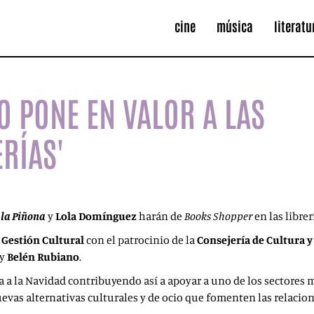
cine
música
literatu
EO PONE EN VALOR A LAS
ERÍAS'
a
la Piñona
y
Lola Domínguez
harán de
Books Shopper
en las librer
 Gestión Cultural
con el patrocinio de la
Consejería de Cultura 
y
Belén Rubiano
.
ra a la Navidad contribuyendo así a apoyar a uno de los sectores m
uevas alternativas culturales y de ocio que fomenten las relacio