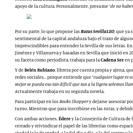
apoyo de la cultura. Personalmente, presume “
de no haber
Por su parte, lo que propone las
Rutas SevillaLEO
, que ya
sentimental de la capital andaluza bajo el trazo de algu
imprescindibles para entender la Sevilla de sus letras. En
Jiménez y Villanueva y basadas en Sevilla que inició en 
su faceta como periodista, trabaja para la
Cadena Ser
en 
Y de
Belén Rubiano
, librera por cuenta propia y ajena, q
redes sociales… porque entiende que “
cualquier lugar es v
mejor se pueda eso tan difícil que tan a la ligera solemos lla
Actualmente trabaja en su segunda novela.
Para participar en los
Books Shopper
y dejarse asesorar po
turno. Mientras que para inscribirse en las rutas, y debid
Con ambas acciones,
Édere
y la Consejería de Cultura de 
cerrado y reivindicar el papel de las librerías como espac
ciudad (a la de verdad, a la del día a día, a la del centro 