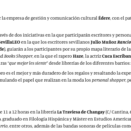
r la empresa de gestión y comunicación cultural
Édere
, con el p
ravés de dos iniciativas en la que participarán escritores y perso
SevillaLEO
en la que los escritores sevillanos
Julio Muñoz
Rancio
ide
), guiarán a los participantes por su propio mapa literario de 
dad
Books Shopper
, en la que el rapero
Haze
, la actriz
Cuca Escriba
ras “
que mejor les siente
” desde librerías de los diferentes barrio
o es el mejor y más duradero de los regalos y resaltando la exper
emulando el papel que realizan en la moda los
personal shopper
, p
 11 a 12 horas en la librería
La Traviesa de Changay
(C/ Cantina, 
no, graduado en Filología Hispánica y Máster en Estudios America
rrio
, entre otros, además de las bandas sonoras de películas co