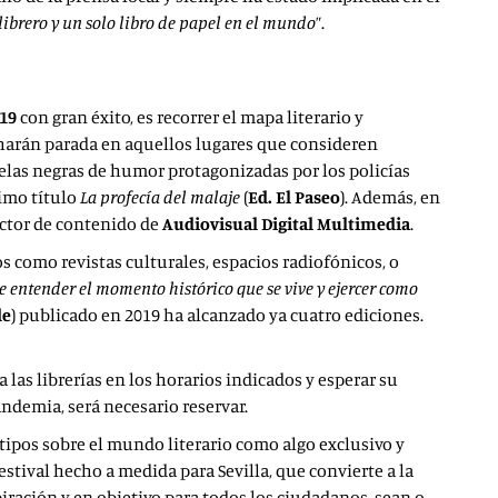
 librero y un solo libro de papel en el mundo
”.
019
con gran éxito, es recorrer el mapa literario y
e harán parada en aquellos lugares que consideren
velas negras de humor protagonizadas por los policías
timo título
La profecía del malaje
(
Ed. El Paseo
). Además, en
ector de contenido de
Audiovisual Digital Multimedia
.
os como revistas culturales, espacios radiofónicos, o
le entender el momento histórico que se vive y ejercer como
de
) publicado en 2019 ha alcanzado ya cuatro ediciones.
las librerías en los horarios indicados y esperar su
andemia, será necesario reservar.
ipos sobre el mundo literario como algo exclusivo y
estival hecho a medida para Sevilla, que convierte a la
nspiración y en objetivo para todos los ciudadanos, sean o