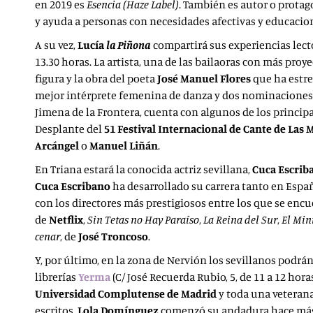
en 2019 es
Esencia (Haze Label)
. También es autor o protag
y ayuda a personas con necesidades afectivas y educacio
A su vez,
Lucía
la Piñona
compartirá sus experiencias lect
13.30 horas. La artista, una de las bailaoras con más pr
figura y la obra del poeta
José Manuel Flores
que ha estr
mejor intérprete femenina de danza y dos nominaciones
Jimena de la Frontera, cuenta con algunos de los princip
Desplante del
51 Festival Internacional de Cante de Las 
Arcángel
o
Manuel Liñán
.
En Triana estará la conocida actriz sevillana,
Cuca Escrib
Cuca Escribano
ha desarrollado su carrera tanto en Espa
con los directores más prestigiosos entre los que se enc
de
Netflix
,
Sin Tetas no Hay Paraíso
,
La Reina del Sur
,
El Min
cenar
, de
José Troncoso
.
Y, por último, en la zona de Nervión los sevillanos podrá
librerías
Yerma
(C/ José Recuerda Rubio, 5, de 11 a 12 hora
Universidad Complutense de Madrid
y toda una veteran
escritos,
Lola Domínguez
comenzó su andadura hace más