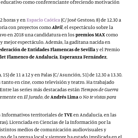
ito educativo como conferenciante ofreciendo motivación
12 horas y en
Espacio Caótica
(C/ José Gestoso, 8) de 12.30 a
toria con proyectos como
Abril
, el espectáculo sobre la
uvo en 2018 una candidatura en los
premios
MAX
como
 mejor espectáculo. Además, la gaditana nacida en
ederación de Entidades Flamencas de Sevilla
y el Premio
llet Flamenco de Andalucía
,
Esperanza Fernández
,
15) de 11 a 12 y en Palas (C/ Asunción, 51) de 12.30 a 13.30.
anto en cine, como televisión y teatro. Ha trabajado
 Entre las series más destacadas están
Tiempos de Guerra
ntemente en
El Jurado
, de
Andrés Lima
o
No te vistas para
s Informativos territoriales de
TVE
en Andalucía, en las
oras). Licenciada en Ciencias de la Información por la
 distintos medios de comunicación audiovisuales y
ano de la prensa local y siempre ha estado implicada en el