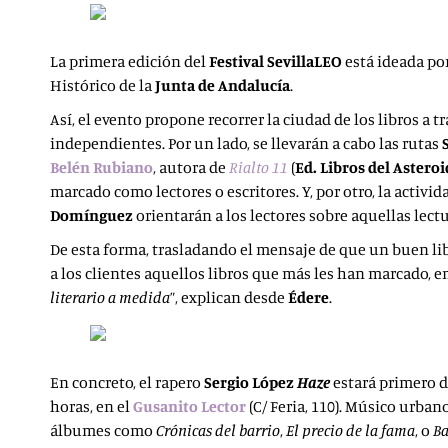
La primera edición del
Festival
SevillaLEO
está ideada po
Histórico de la
Junta de Andalucía
.
Así, el evento propone recorrer la ciudad de los libros a t
independientes. Por un lado, se llevarán a cabo las rutas
Belén Rubiano
, autora de
Rialto 11
(
Ed. Libros del Astero
marcado como lectores o escritores. Y, por otro, la activi
Domínguez
orientarán a los lectores sobre aquellas lectu
De esta forma, trasladando el mensaje de que un buen libr
a los clientes aquellos libros que más les han marcado, 
literario a medida
”, explican desde
Édere
.
En concreto, el rapero
Sergio López
Haze
estará primero de
horas, en el
Gusanito Lector
(C/ Feria, 110). Músico urba
álbumes como
Crónicas del barrio
,
El precio de la fama
, o
Ba