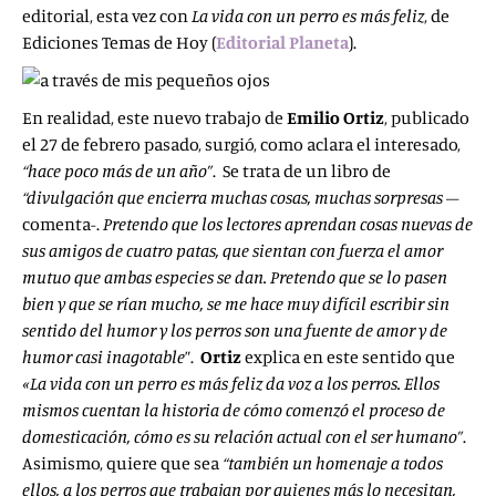
editorial, esta vez con
La vida con un perro es más feliz
, de
Ediciones Temas de Hoy (
Editorial Planeta
).
En realidad, este nuevo trabajo de
Emilio Ortiz
, publicado
el 27 de febrero pasado, surgió, como aclara el interesado,
“hace poco más de un año”
. Se trata de un libro de
“divulgación que encierra muchas cosas, muchas sorpresas
–
comenta-.
Pretendo que los lectores aprendan cosas nuevas de
sus amigos de cuatro patas, que sientan con fuerza el amor
mutuo que ambas especies se dan. Pretendo que se lo pasen
bien y que se rían mucho, se me hace muy difícil escribir sin
sentido del humor y los perros son una fuente de amor y de
humor casi inagotable
”.
Ortiz
explica en este sentido que
«La vida con un perro es más feliz da voz a los perros. Ellos
mismos cuentan la historia de cómo comenzó el proceso de
domesticación, cómo es su relación actual con el ser humano”
.
Asimismo, quiere que sea
“también un homenaje a todos
ellos, a los perros que trabajan por quienes más lo necesitan,