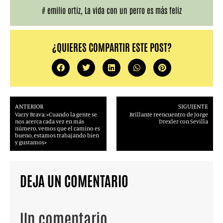
#
emilio ortiz
,
La vida con un perro es más feliz
¿QUIERES COMPARTIR ESTE POST?
ANTERIOR
SIGUIENTE
Varry Brava: «Cuando la gente se
Brillante reencuentro de Jorge
nos acerca cada vez en más
Drexler con Sevilla
número, vemos que el camino es
bueno, estamos trabajando bien
y gustamos»
DEJA UN COMENTARIO
Un comentario