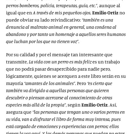
perros bomberos, policía, terapeutas, guía, etc.”
, aunque al
igual que en
A través de mis pequeños ojos
,
Emilio Ortiz
no
puede obviar su lado reivindicativo:
“también es una
denuncia al maltrato animal en general, una condena al
abandono y por tanto un homenaje a aquellos seres humanos
que luchan por los que no tienen voz”
.
Por su calidad y por el mensaje tan interesante que
transmite,
La vida con un perro es más feliz
es un trabajo
que no podrá pasar desapercibido para nadie pero,
lógicamente, quienes se acerquen a este libro serán en su
mayoría
“amantes de los animales”
. Pero
“es cierto que
también va dirigido a aquellas personas que quieren
descubrir o piensan acercarse
al conocimiento de otras
especies más allá de la propia”
, según
Emilio Ortiz
. Así,
asegura que
“las personas que tengan uno o varios perros en
su vida, van a disfrutar el libro de forma muy intensa, pues
está cargado de emociones y experiencias con perros; ellos
tienen la voz aquí. Y las demás personas que puedan no estar