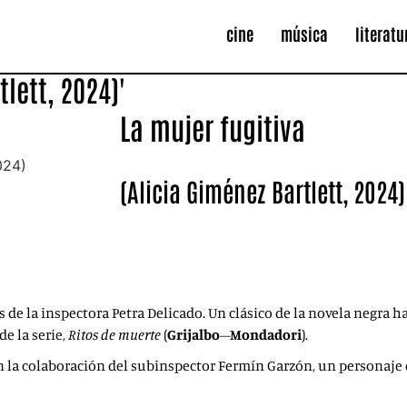
cine
música
literatu
tlett, 2024)'
La mujer fugitiva
(Alicia Giménez Bartlett, 2024)
Alicia Giménez Bartlett regresó el pasado mes
contundencia de una novela, La muuer fugiti
 de la inspectora Petra Delicado. Un clásico de la novela negra 
e la serie,
Ritos de muerte
(
Grijalbo
–
Mondadori
).
n la colaboración del subinspector Fermín Garzón, un personaje 