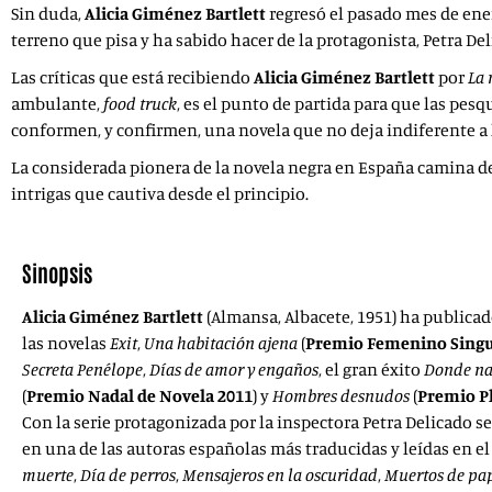
Sin duda,
Alicia Giménez Bartlett
regresó el pasado mes de ene
terreno que pisa y ha sabido hacer de la protagonista, Petra D
Las críticas que está recibiendo
Alicia Giménez Bartlett
por
La 
ambulante,
food truck
, es el punto de partida para que las pes
conformen, y confirmen, una novela que no deja indiferente a l
La considerada pionera de la novela negra en España camina de 
intrigas que cautiva desde el principio.
Sinopsis
Alicia Giménez Bartlett
(Almansa, Albacete, 1951) ha publicado
las novelas
Exit
,
Una habitación ajena
(
Premio Femenino Singu
Secreta Penélope
,
Días de amor y engaños
, el gran éxito
Donde na
(
Premio Nadal de Novela 2011
) y
Hombres desnudos
(
Premio P
Con la serie protagonizada por la inspectora Petra Delicado s
en una de las autoras españolas más traducidas y leídas en 
muerte
,
Día de perros
,
Mensajeros en la oscuridad
,
Muertos de pa