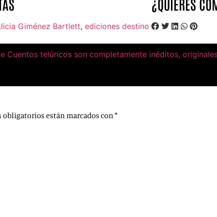
TAS
¿QUIERES COM
licia Giménez Bartlett
,
ediciones destino
de Cuentos telúricos son completamente inéditos, originale
 obligatorios están marcados con
*