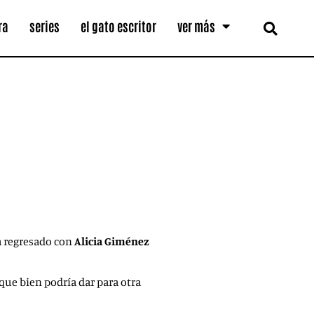
ra
series
el gato escritor
ver más
 de enero a su manera, con la
va.
ha regresado con
Alicia Giménez
que bien podría dar para otra