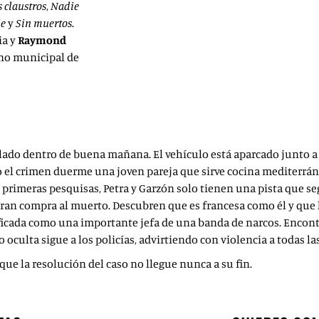
s claustros
,
Nadie
ie
y
Sin muertos
.
ia y
Raymond
ino municipal de
ado dentro de buena mañana. El vehículo está aparcado junto a
do el crimen duerme una joven pareja que sirve cocina mediterrán
primeras pesquisas, Petra y Garzón solo tienen una pista que seg
gran compra al muerto. Descubren que es francesa como él y que l
tificada como una importante jefa de una banda de narcos. Encontr
culta sigue a los policías, advirtiendo con violencia a todas la
ue la resolución del caso no llegue nunca a su fin.