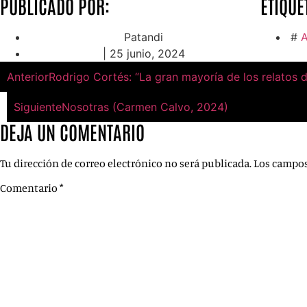
PUBLICADO POR:
ETIQUE
Patandi
#
A
|
25 junio, 2024
Anterior
Rodrigo Cortés: “La gran mayoría de los relatos 
Siguiente
Nosotras (Carmen Calvo, 2024)
DEJA UN COMENTARIO
Tu dirección de correo electrónico no será publicada.
Los campos
Comentario
*