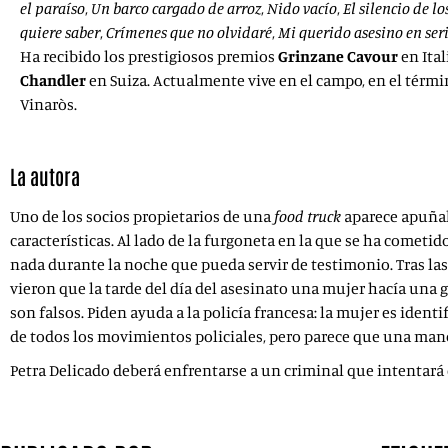
el paraíso
,
Un barco cargado de arroz
,
Nido vacío
,
El silencio de lo
quiere saber
,
Crímenes que no olvidaré
,
Mi querido asesino en ser
Ha recibido los prestigiosos premios
Grinzane Cavour
en Ital
Chandler
en Suiza. Actualmente vive en el campo, en el térm
Vinaròs.
La autora
Uno de los socios propietarios de una
food truck
aparece apuñal
características. Al lado de la furgoneta en la que se ha cometi
nada durante la noche que pueda servir de testimonio. Tras las 
vieron que la tarde del día del asesinato una mujer hacía una 
son falsos. Piden ayuda a la policía francesa: la mujer es iden
de todos los movimientos policiales, pero parece que una mano o
Petra Delicado deberá enfrentarse a un criminal que intentará q