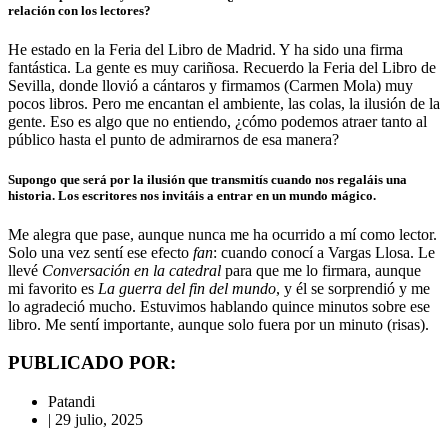
relación con los lectores?
He estado en la Feria del Libro de Madrid. Y ha sido una firma
fantástica. La gente es muy cariñosa. Recuerdo la Feria del Libro de
Sevilla, donde llovió a cántaros y firmamos (Carmen Mola) muy
pocos libros. Pero me encantan el ambiente, las colas, la ilusión de la
gente. Eso es algo que no entiendo, ¿cómo podemos atraer tanto al
público hasta el punto de admirarnos de esa manera?
Supongo que será por la ilusión que transmitís cuando nos regaláis una
historia. Los escritores nos invitáis a entrar en un mundo mágico.
Me alegra que pase, aunque nunca me ha ocurrido a mí como lector.
Solo una vez sentí ese efecto
fan
: cuando conocí a Vargas Llosa. Le
llevé
Conversación en la catedral
para que me lo firmara, aunque
mi favorito es
La guerra del fin del mundo
, y él se sorprendió y me
lo agradeció mucho. Estuvimos hablando quince minutos sobre ese
libro. Me sentí importante, aunque solo fuera por un minuto (risas).
PUBLICADO POR:
Patandi
|
29 julio, 2025