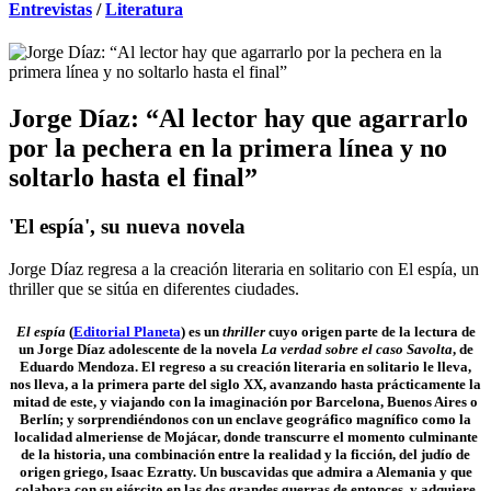
Entrevistas
/
Literatura
Jorge Díaz: “Al lector hay que agarrarlo
por la pechera en la primera línea y no
soltarlo hasta el final”
'El espía', su nueva novela
Jorge Díaz regresa a la creación literaria en solitario con El espía, un
thriller que se sitúa en diferentes ciudades.
El espía
(
Editorial Planeta
) es un
thriller
cuyo origen parte de la lectura de
un Jorge Díaz adolescente de la novela
La verdad sobre el caso Savolta
, de
Eduardo Mendoza. El regreso a su creación literaria en solitario le lleva,
nos lleva, a la primera parte del siglo XX, avanzando hasta prácticamente la
mitad de este, y viajando con la imaginación por Barcelona, Buenos Aires o
Berlín; y sorprendiéndonos con un enclave geográfico magnífico como la
localidad almeriense de Mojácar, donde transcurre el momento culminante
de la historia, una combinación entre la realidad y la ficción, del judío de
origen griego, Isaac Ezratty. Un buscavidas que admira a Alemania y que
colabora con su ejército en las dos grandes guerras de entonces, y adquiere