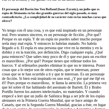
El personaje del Barón Ino Von Rolland (
Isaac Ezratty), un judio que es
espía de Alemania en las dos grandes guerras del siglo pasado,
es muy
contradictorio. ¿La complejidad de su carácter está en las muchas caras que
ofrece?
Yo tengo con él una cosa, y es que está inspirado en un personaje
real. Pero seamos sinceros, es un personaje de ficción. ¿Por qué?
Porque es un espía. Y de un espía no puedes saber mucho porque
sería muy mal espía. Y entonces lo habrían matado. No habría
llegado a ti. El espía es una persona que vive en la mentira y en la
doblez y en la traición, por definición. Digo cualquier espía. ¿Qué
pasa entonces? Que sabes muy poco de él y que eso para un escritor
es maravilloso. ¿Por qué? Porque tienes que rellenar todos los
huecos. Y al rellenarlos puedes eliminar lo que no te interesa. Poner
cosas que a lo mejor son de otros espías, que te interesan, poner
cosas que se te han ocurrido a ti y que te interesan. Es un personaje
de ficción. Si bien está inspirado en uno real. ¿Y por qué me fijé en
él? Pues porque es maravilloso, te llama la atención. La primera vez
que leí sobre él fue hablando del asesinato de Barrett. Él y Brabo
Portillo fueron los autores intelectuales, no materiales. Y cuando
empecé a leer que un judío de Salónica llega a ser jefe de los espías
alemanes en la Primera Guerra Mundial, que se hace amigo de
Canaris, que en la Segunda Guerra Mundial, gracias a éste, en lugar