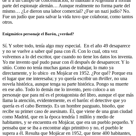
de ir a un campo de concentración, lo mandan a Argentina a formar
parte del espionaje alemán… Aunque realmente no forma parte del
mismo… ¿Le dieron una labor comercial? ¿Fue un nazi judío? No.
Fue un judío que para salvar la vida tuvo que colaborar, como tantos
otros.
Enigmático personaje el Barón, ¿verdad?
Sí. Y sobre todo, tenía algo muy especial. En el año 49 desaparece
y no se vuelve a saber qué pasa con él. Con lo cual, otra vez
volvemos a lo del escritor, que cuando no tiene los datos los inventa.
Yo me invento qué pudo pasar con él después de desaparecer. Y lo
sitúo. Como no tenía muchas ganas de trabajar, lo mato ya
directamente, y lo ubico en Mojácar en 1952. ¿Por qué? Porque era
el lugar que me interesaba; y yo quería escribir un
thriller
, no una
novela histórica, aunque tenga su parte histórica. Pongo su muerte
en ese año. Todo lo demás me lo invento, pero coloco a un
personaje que para mí es el protagonista del libro, aunque el que más
llama la atención, evidentemente, es el barón: el detective que yo
quería es el cabo Bermejo. Es un hombre pazguato, bisoño, que
recibe su primer caso de asesinato. Él, que viene de una gran ciudad
como Madrid, que en la época tendría 1 millón y medio de
habitantes, y se encuentra en Mojácar, que era un pueblo pequeño. Y
pensaba que se iba a encontrar algo primitivo y no, el pueblo le
supera a él. Resulta que Mojácar en 1952, que tiene 400 habitantes,