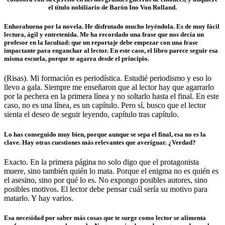
el título nobiliario de Barón Ino Von Rolland.
Enhorabuena por la novela. He disfrutado mucho leyéndola. Es de muy fácil
lectura, ágil y entretenida. Me ha recordado una frase que nos decía un
profesor en la facultad: que un reportaje debe empezar con una frase
impactante para enganchar al lector. En este caso, el libro parece seguir esa
misma escuela, porque te agarra desde el principio.
(Risas). Mi formación es periodística. Estudié periodismo y eso lo
llevo a gala. Siempre me enseñaron que al lector hay que agarrarlo
por la pechera en la primera línea y no soltarlo hasta el final. En este
caso, no es una línea, es un capítulo. Pero sí, busco que el lector
sienta el deseo de seguir leyendo, capítulo tras capítulo.
Lo has conseguido muy bien, porque aunque se sepa el final, esa no es la
clave. Hay otras cuestiones más relevantes que averiguar. ¿Verdad?
Exacto. En la primera página no solo digo que el protagonista
muere, sino también quién lo mata. Porque el enigma no es quién es
el asesino, sino por qué lo es. No expongo posibles autores, sino
posibles motivos. El lector debe pensar cuál sería su motivo para
matarlo. Y hay varios.
Esa necesidad por saber más cosas que te surge como lector se alimenta