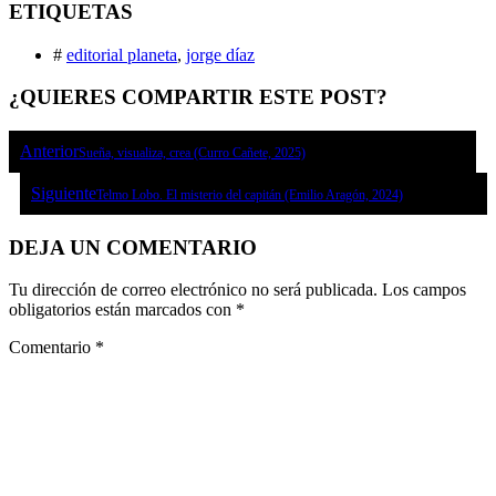
ETIQUETAS
#
editorial planeta
,
jorge díaz
¿QUIERES COMPARTIR ESTE POST?
Anterior
Sueña, visualiza, crea (Curro Cañete, 2025)
Siguiente
Telmo Lobo. El misterio del capitán (Emilio Aragón, 2024)
DEJA UN COMENTARIO
Tu dirección de correo electrónico no será publicada.
Los campos
obligatorios están marcados con
*
Comentario
*