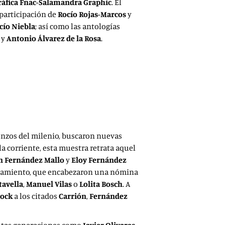
ráfica Fnac-Salamandra Graphic
. El
 participación de
Rocío Rojas-Marcos
y
cío Niebla
; así como las antologías
y
Antonio Álvarez de la Rosa
.
enzos del milenio, buscaron nuevas
a corriente, esta muestra retrata aquel
n Fernández Mallo
y
Eloy Fernández
 pensamiento, que encabezaron una nómina
tavella
,
Manuel Vilas
o
Lolita Bosch
. A
tock
a los citados
Carrión
,
Fernández