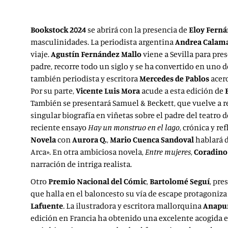
Bookstock 2024
se abrirá con la presencia de
Eloy Ferná
masculinidades. La periodista argentina
Andrea Calama
viaje.
Agustín Fernández Mallo
viene a Sevilla para pre
padre, recorre todo un siglo y se ha convertido en uno 
también periodista y escritora
Mercedes de Pablos
acerc
Por su parte,
Vicente Luis Mora
acude a esta edición de
También se presentará Samuel & Beckett, que vuelve a r
singular biografía en viñetas sobre el padre del teatro 
reciente ensayo
Hay un monstruo en el lago
, crónica y re
Novela
con
Aurora Q.
,
Mario Cuenca Sandoval
hablará d
Arca». En otra ambiciosa novela,
Entre mujeres
,
Coradino
narración de intriga realista.
Otro
Premio Nacional del Cómic
,
Bartolomé Seguí
, pre
que halla en el baloncesto su vía de escape protagoniz
Lafuente
. La ilustradora y escritora mallorquina
Anapu
edición en Francia ha obtenido una excelente acogida ent