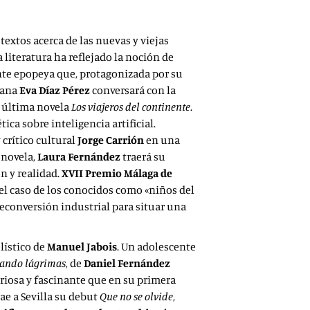
extos acerca de las nuevas y viejas
a literatura ha reflejado la noción de
nte epopeya que, protagonizada por su
llana
Eva Díaz Pérez
conversará con la
u última novela
Los viajeros del continente
.
tica sobre inteligencia artificial.
y crítico cultural
Jorge Carrión
en una
 novela,
Laura Fernández
traerá su
ón y realidad.
XVII Premio Málaga de
el caso de los conocidos como «niños del
reconversión industrial para situar una
lístico de
Manuel Jabois
. Un adolescente
ando lágrimas
, de
Daniel Fernández
eriosa y fascinante que en su primera
ae a Sevilla su debut
Que no se olvide
,