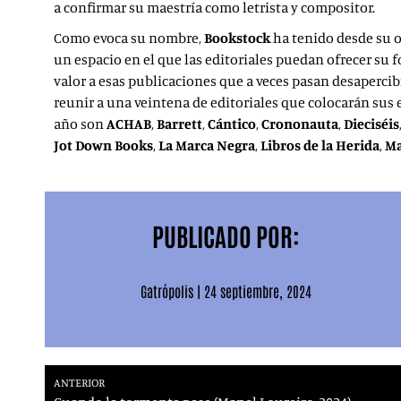
a confirmar su maestría como letrista y compositor.
Como evoca su nombre,
Bookstock
ha tenido desde su o
un espacio en el que las editoriales puedan ofrecer su
valor a esas publicaciones que a veces pasan desapercibid
reunir a una veintena de editoriales que colocarán sus 
año son
ACHAB
,
Barrett
,
Cántico
,
Crononauta
,
Dieciséis
Jot Down Books
,
La Marca Negra
,
Libros de la Herida
,
Ma
PUBLICADO POR:
Gatrópolis
|
24 septiembre, 2024
ANTERIOR