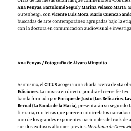
Otras de las mesas serán las que conmemoren «Los diez
Ana Penyas
,
Bartolomé Seguí
y
Marina Velasco Marta
, 
Gutenberg», con
Vicente Luis Mora
,
Mario Cuenca Sand
buscadas de arte contemporáneo agrupadas bajo la etiqu
con la doctora en comunicación audiovisual e investig
Ana Penyas / Fotografía de Álvaro Minguito
Asimismo, el
CICUS
acogerá una charla acerca de «La obra
Ediciones
. La música en directo pondrá el cierre festivo
banda formada por
Enrique de Justo
(
Los Relicarios
,
La
Bernal
(
La Banda de la María
), presentarán su segundo L
literaria, con letras que parecen minirrelatos narrados c
uno de los grandes exponentes nacionales del rock de 
sus dos exitosos álbumes previos,
Meridiano de Greenwi