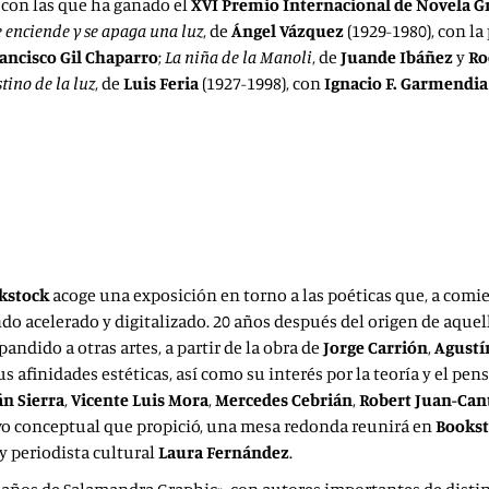
 con las que ha ganado el
XVI Premio Internacional de Novela G
e enciende y se apaga una luz
, de
Ángel Vázquez
(1929-1980), con la
ancisco Gil Chaparro
;
La niña de la Manoli
, de
Juande Ibáñez
y
Ro
tino de la luz
, de
Luis Feria
(1927-1998), con
Ignacio F. Garmendia
kstock
acoge una exposición en torno a las poéticas que, a comi
o acelerado y digitalizado. 20 años después del origen de aquell
andido a otras artes, a partir de la obra de
Jorge Carrión
,
Agustí
sus afinidades estéticas, así como su interés por la teoría y el
n Sierra
,
Vicente Luis Mora
,
Mercedes Cebrián
,
Robert Juan-Can
tivo conceptual que propició, una mesa redonda reunirá en
Books
y periodista cultural
Laura Fernández
.