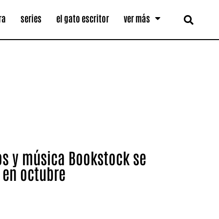
ra
series
el gato escritor
ver más
bros y música Bookstock se
a en octubre