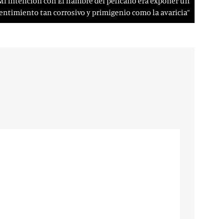
Mi intención con El hambre del pelícano era exponer un
entimiento tan corrosivo y primigenio como la avaricia”