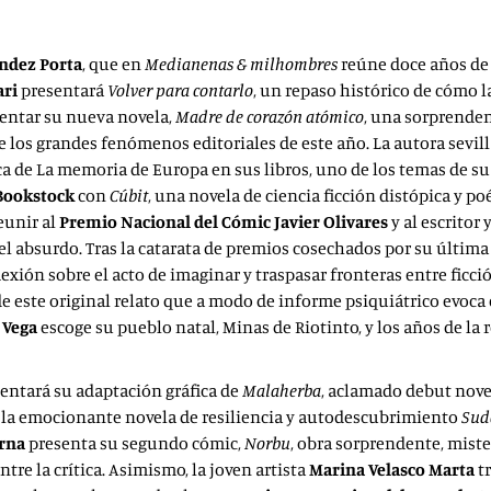
ndez Porta
, que en
Medianenas & milhombres
reúne doce años de t
ri
presentará
Volver para contarlo
, un repaso histórico de cómo l
sentar su nueva novela,
Madre de corazón atómico
, una sorprende
de los grandes fenómenos editoriales de este año. La autora sevi
a de La memoria de Europa en sus libros, uno de los temas de s
Bookstock
con
Cúbit
, una novela de ciencia ficción distópica y poé
eunir al
Premio Nacional del Cómic
Javier Olivares
y al escritor 
del absurdo. Tras la catarata de premios cosechados por su última
flexión sobre el acto de imaginar y traspasar fronteras entre ficci
e este original relato que a modo de informe psiquiátrico evoca 
 Vega
escoge su pueblo natal, Minas de Riotinto, y los años de la 
sentará su adaptación gráfica de
Malaherba
, aclamado debut nove
a la emocionante novela de resiliencia y autodescubrimiento
Sud
rna
presenta su segundo cómic,
Norbu
, obra sorprendente, mist
re la crítica. Asimismo, la joven artista
Marina Velasco Marta
tr