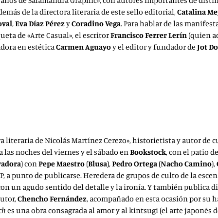
 años de Salamandra Graphic», con autores importantes de dist
además de la directora literaria de este sello editorial,
Catalina Me
oval
,
Eva Díaz Pérez
y
Coradino Vega
. Para hablar de las manifes
eta de «Arte Casual», el escritor
Francisco Ferrer Lerín
(quien a
adora en estética
Carmen Aguayo
y el editor y fundador de
Jot D
 literaria de Nicolás Martínez Cerezo», historietista y autor de c
 a las noches del viernes y el sábado en
Bookstock
, con el patio d
vadora
) con
Pepe Maestro
(
Blusa
),
Pedro Ortega
(
Nacho Camino
),
P, a punto de publicarse. Heredera de grupos de culto de la escen
on un agudo sentido del detalle y la ironía. Y también publica disc
autor,
Chencho Fernández
, acompañado en esta ocasión por su h
ch
es una obra consagrada al amor y al kintsugi (el arte japonés d