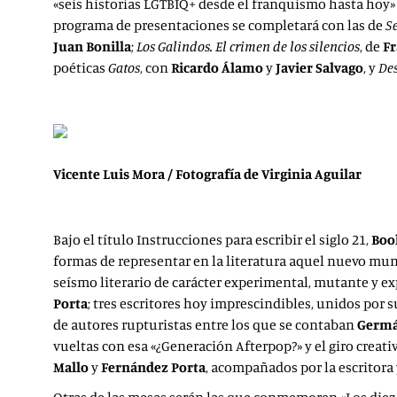
«seis historias LGTBIQ+ desde el franquismo hasta hoy»
programa de presentaciones se completará con las de
S
Juan Bonilla
;
Los Galindos. El crimen de los silencios
, de
Fr
poéticas
Gatos
, con
Ricardo Álamo
y
Javier Salvago
, y
Des
Vicente Luis Mora / Fotografía de Virginia Aguilar
Bajo el título Instrucciones para escribir el siglo 21,
Boo
formas de representar en la literatura aquel nuevo mund
seísmo literario de carácter experimental, mutante y exp
Porta
; tres escritores hoy imprescindibles, unidos por 
de autores rupturistas entre los que se contaban
Germá
vueltas con esa «¿Generación Afterpop?» y el giro crea
Mallo
y
Fernández Porta
, acompañados por la escritora 