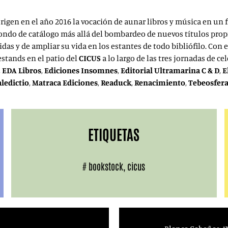
rigen en el año 2016 la vocación de aunar libros y música en un f
 fondo de catálogo más allá del bombardeo de nuevos títulos prop
as y de ampliar su vida en los estantes de todo bibliófilo. Con e
estands en el patio del
CICUS
a lo largo de las tres jornadas de ce
,
EDA Libros
,
Ediciones Insomnes
,
Editorial Ultramarina C & D
,
E
ledictio
,
Matraca Ediciones
,
Readuck
,
Renacimiento
,
Tebeosfer
ETIQUETAS
#
bookstock
,
cicus