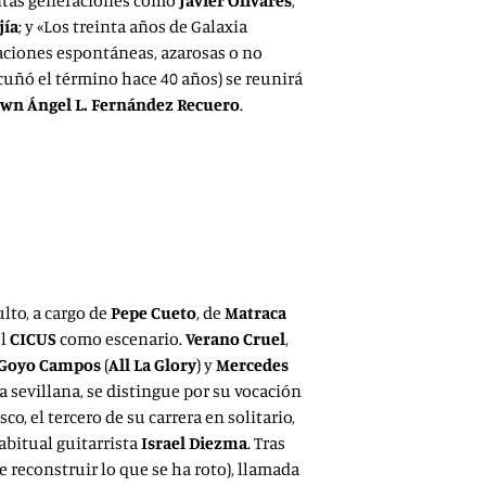
intas generaciones como
Javier Olivares
,
jía
; y «Los treinta años de Galaxia
taciones espontáneas, azarosas o no
cuñó el término hace 40 años) se reunirá
own
Ángel L. Fernández
Recuero
.
ulto, a cargo de
Pepe Cueto
, de
Matraca
el
CICUS
como escenario.
Verano Cruel
,
Goyo Campos
(
All La Glory
) y
Mercedes
a sevillana, se distingue por su vocación
o, el tercero de su carrera en solitario,
abitual guitarrista
Israel Diezma
. Tras
e reconstruir lo que se ha roto), llamada