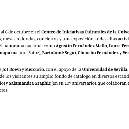
Las revistas Jot Down y Mercuri
una nueva edición de Bookstoc
al 6 de octubre en el
Centro de Iniciativas Culturales de la Unive
es, mesas redondas, conciertos y una exposición, todas ellas acti
del panorama nacional como
Agustín Fernández Mallo
,
Laura Fe
napurna
(Ana Sainz),
Bartolomé Seguí
,
Chencho Fernández
y
Ve
as
Jot Down
y
Mercurio
, con el apoyo de la
Universidad de Sevilla
de los visitantes su amplio fondo de catálogo en diversos estand
io) y
Salamandra Graphic
(en su 10º aniversario), que colaboran 
ores.