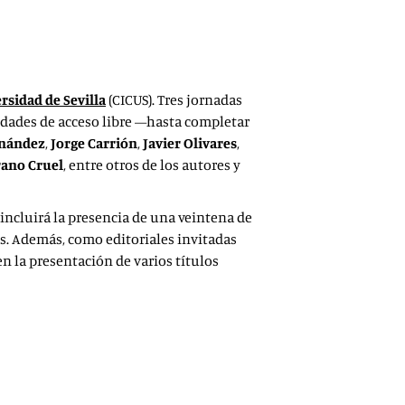
o, con el apoyo de la Universidad de Sevilla, organizan
k en Sevilla.
rsidad de Sevilla
(CICUS). Tres jornadas
vidades de acceso libre —hasta completar
rnández
,
Jorge Carrión
,
Javier Olivares
,
rano Cruel
, entre otros de los autores y
, incluirá la presencia de una veintena de
s. Además, como editoriales invitadas
en la presentación de varios títulos