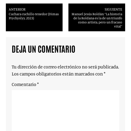
ANTERIOR
SIGUIENTE
Cuchara cuchillo tenedor (Dimas
Manuel Jesús Roldán: “La historia
Prychyslyy, 2023)
de la Roldana es la de un triunfo
como artista, pero un fracaso
vital”
DEJA UN COMENTARIO
Tu dirección de correo electrónico no será publicada.
Los campos obligatorios están marcados con
*
Comentario
*