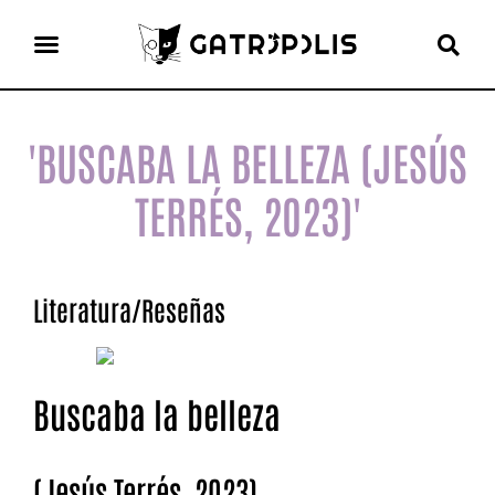
el gato escritor
ver más
'BUSCABA LA BELLEZA (JESÚS
TERRÉS, 2023)'
Literatura
/
Reseñas
Buscaba la belleza
(Jesús Terrés, 2023)