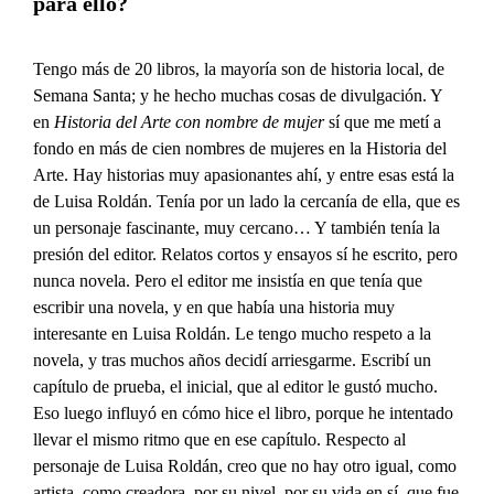
para ello?
Tengo más de 20 libros, la mayoría son de historia local, de
Semana Santa; y he hecho muchas cosas de divulgación. Y
en
Historia del Arte con nombre de mujer
sí que me metí a
fondo en más de cien nombres de mujeres en la Historia del
Arte. Hay historias muy apasionantes ahí, y entre esas está la
de Luisa Roldán. Tenía por un lado la cercanía de ella, que es
un personaje fascinante, muy cercano… Y también tenía la
presión del editor. Relatos cortos y ensayos sí he escrito, pero
nunca novela. Pero el editor me insistía en que tenía que
escribir una novela, y en que había una historia muy
interesante en Luisa Roldán. Le tengo mucho respeto a la
novela, y tras muchos años decidí arriesgarme. Escribí un
capítulo de prueba, el inicial, que al editor le gustó mucho.
Eso luego influyó en cómo hice el libro, porque he intentado
llevar el mismo ritmo que en ese capítulo. Respecto al
personaje de Luisa Roldán, creo que no hay otro igual, como
artista, como creadora, por su nivel, por su vida en sí, que fue