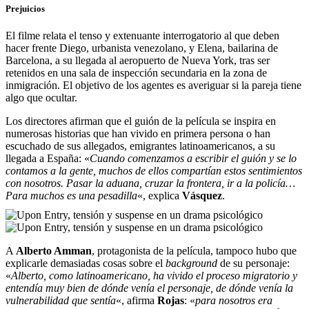
Prejuicios
El filme relata el tenso y extenuante interrogatorio al que deben
hacer frente Diego, urbanista venezolano, y Elena, bailarina de
Barcelona, a su llegada al aeropuerto de Nueva York, tras ser
retenidos en una sala de inspección secundaria en la zona de
inmigración. El objetivo de los agentes es averiguar si la pareja tiene
algo que ocultar.
Los directores afirman que el guión de la película se inspira en
numerosas historias que han vivido en primera persona o han
escuchado de sus allegados, emigrantes latinoamericanos, a su
llegada a España: «
Cuando comenzamos a escribir el guión y se lo
contamos a la gente, muchos de ellos compartían estos sentimientos
con nosotros. Pasar la aduana, cruzar la frontera, ir a la policía…
Para muchos es una pesadilla
«, explica
Vásquez
.
A
Alberto Amman
, protagonista de la película, tampoco hubo que
explicarle demasiadas cosas sobre el
background
de su personaje:
«
Alberto, como latinoamericano, ha vivido el proceso migratorio y
entendía muy bien de dónde venía el personaje, de dónde venía la
vulnerabilidad que sentía
«, afirma
Rojas
: «
para nosotros era