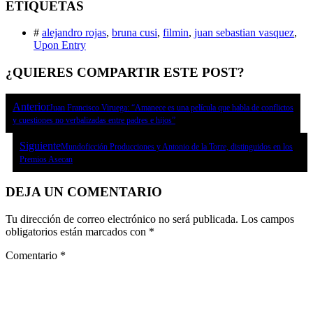
ETIQUETAS
#
alejandro rojas
,
bruna cusi
,
filmin
,
juan sebastian vasquez
,
Upon Entry
¿QUIERES COMPARTIR ESTE POST?
Anterior
Juan Francisco Viruega: “Amanece es una película que habla de conflictos
y cuestiones no verbalizadas entre padres e hijos”
Siguiente
Mundoficción Producciones y Antonio de la Torre, distinguidos en los
Premios Asecan
DEJA UN COMENTARIO
Tu dirección de correo electrónico no será publicada.
Los campos
obligatorios están marcados con
*
Comentario
*