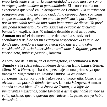
importante tanto enseñar la vulnerabilidad… como mostrar cómo
tu origen puede moldear tu personalidad
«. El actor recuerda una
experiencia que vivió en un aeropuerto de Londres: «
Yo entraba con
pasaporte argentino, no como ciudadano europeo. Justo coincidía
en que acababa de grabar un anuncio publicitario para Chanel,
por la que había recibido una suma importante de dinero. Yo preví
que podía pasar esto. Por ello, saqué un extracto de la cuenta
bancaria
«, explica. Tras 40 minutos detenido en el aeropuerto,
Amman
mostró el documento que demostraba su solvencia
económica y dejó de ser un extranjero sospechoso:
«Da igual de
dónde haya venido ese dinero, vieron sólo que era una cifra
considerable. Podría haber sido un traficante de órganos, pero al
tener dinero, hubiese pasado
«, lamenta.
Al otro lado de la mesa, en el interrogatorio, encontramos a
Ben
Temple
y a la actriz estadounidense de origen latino
Laura Gómez
(
Show Me a Hero
), que basó su personaje en una prima suya que
trabaja en Migraciones en Estados Unidos. «
Los latinos,
curiosamente, son los que te tratan peor al llegar allá. Como si se
olvidaran un poco de dónde vienen
«, lamenta
Vázquez
.
Amman
ahonda en esta idea: «
En la época de Trump, vi a hijos de
inmigrantes mexicanos, como también a gente que había saltado la
valla, diciendo que no querían que viniese más gente, que ya había
demasiada
«.