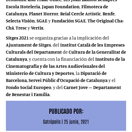
Escola Hoteleria
,
Japan Foundation
,
Filmoteca de
Catalunya
,
Planet Horror
,
Reial Cercle Artístic
,
Renfe
,
Selecta
Visión
,
SGAE
y
Fundación SGAE
,
The Original Cha-
Chá
,
Tresc
y
Vertix
.
Sitges 2021
se organiza gracias a la implicación del
Ajuntament de Sitges
, del
Institut Català de les Empreses
Culturals del Departament
de
Cultura de la Generalitat de
Catalunya
, y cuenta con la financiación del
Instituto de la
Cinematografía y de las Artes Audiovisuales del
Ministerio de Cultura y Deportes
, la
Diputació de
Barcelona, Servei Públic d’Ocupació de Catalunya
y el
Fondo Social Europeo
, y del
Carnet Jove – Departament
de Benestar i Família
.
PUBLICADO POR:
Gatrópolis
|
25 junio, 2021