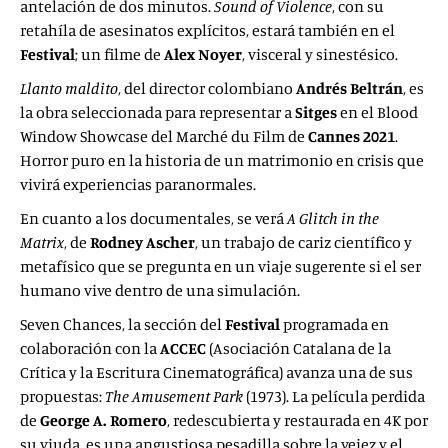
antelación de dos minutos.
Sound of Violence
, con su
retahíla de asesinatos explícitos, estará también en el
Festival
; un filme de
Alex Noyer
, visceral y sinestésico.
Llanto maldito
, del director colombiano
Andrés Beltrán
, es
la obra seleccionada para representar a
Sitges
en el Blood
Window Showcase
del Marché du Film de
Cannes 2021
.
Horror puro en la historia de un matrimonio en crisis que
vivirá experiencias paranormales.
En cuanto a los documentales, se verá
A Glitch in the
Matrix
, de
Rodney Ascher
, un trabajo de cariz científico y
metafísico que se pregunta en un viaje sugerente si el ser
humano vive dentro de una simulación.
Seven Chances, la sección del
Festival
programada en
colaboración con la
ACCEC
(Asociación Catalana de la
Crítica y la Escritura Cinematográfica) avanza una de sus
propuestas:
The Amusement Park
(1973). La película perdida
de
George A. Romero
, redescubierta y restaurada en 4K por
su viuda, es una angustiosa pesadilla sobre la vejez y el