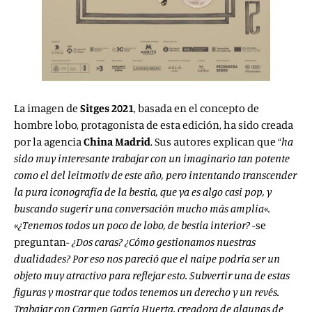
La imagen de
Sitges 2021
, basada en el concepto de
hombre lobo, protagonista de esta edición, ha sido creada
por la agencia
China Madrid
. Sus autores explican que “
ha
sido muy interesante trabajar con un imaginario tan potente
como el del leitmotiv de este año, pero intentando transcender
la pura iconografía de la bestia, que ya es algo casi pop, y
buscando sugerir una conversación
mucho más amplia
«
.
«
¿Tenemos todos un poco de lobo, de bestia interior?
-se
preguntan-
¿Dos caras? ¿Cómo gestionamos nuestras
dualidades? Por eso nos pareció que el naipe podría ser un
objeto muy atractivo para reflejar esto. Subvertir una de estas
figuras y mostrar que todos tenemos un derecho y un revés.
Trabajar con Carmen García Huerta, creadora de algunas de