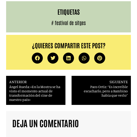
ETIQUETAS
#
festival de sitges
¿QUIERES COMPARTIR ESTE POST?
ANTERIOR
SIGUIENTE
Ángel Rueda: «En la Mostra se ha
Paco Ortiz: “Es increíble
visto el momento actual de
escucharlo, pero a Bambino
transformación del cine de
había que verlo”
nuestro país»
DEJA UN COMENTARIO