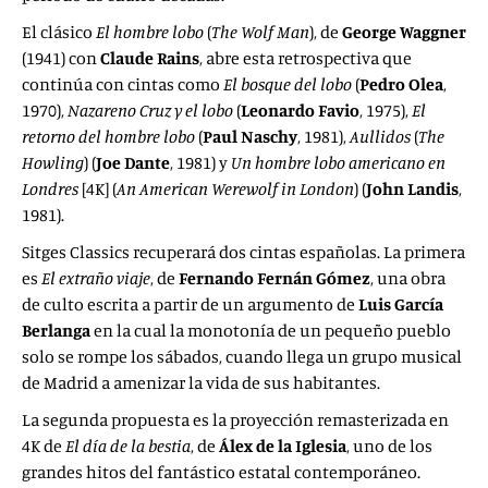
El clásico
El hombre lobo
(
The Wolf Man
), de
George Waggner
(1941) con
Claude Rains
, abre esta retrospectiva que
continúa con cintas como
El bosque del lobo
(
Pedro
Olea
,
1970),
Nazareno Cruz y el lobo
(
Leonardo Favio
, 1975),
El
retorno del hombre lobo
(
Paul Naschy
, 1981),
Aullidos
(
The
Howling
) (
Joe Dante
, 1981) y
Un hombre lobo americano en
Londres
[4K] (
An American Werewolf in London
) (
John
Landis
,
1981).
Sitges Classics recuperará dos cintas españolas. La primera
es
El extraño viaje
, de
Fernando Fernán Gómez
, una obra
de culto escrita a partir de un argumento de
Luis García
Berlanga
en la cual la monotonía de un pequeño pueblo
solo se rompe los sábados, cuando llega un grupo musical
de Madrid a amenizar la vida de sus habitantes.
La segunda propuesta es la proyección remasterizada en
4K de
El día de la bestia
, de
Álex de la Iglesia
, uno de los
grandes hitos del fantástico estatal contemporáneo.