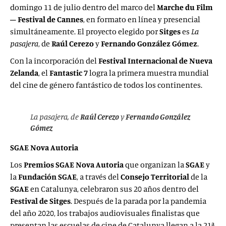
domingo 11 de julio dentro del marco del
Marche du Film
– Festival de Cannes
, en formato en línea y presencial
simultáneamente. El proyecto elegido por
Sitges
es
La
pasajera
, de
Raúl Cerezo
y
Fernando González Gómez
.
Con la incorporación del
Festival Internacional de Nueva
Zelanda
, el
Fantastic 7
logra la primera muestra mundial
del cine de género fantástico de todos los continentes.
La pasajera
, de
Raúl Cerezo
y
Fernando González
Gómez
SGAE Nova Autoria
Los
Premios SGAE Nova Autoria
que organizan la
SGAE
y
la
Fundación SGAE
, a través del
Consejo Territorial
de la
SGAE
en Catalunya, celebraron sus 20 años dentro del
Festival de Sitges
. Después de la parada por la pandemia
del año 2020, los trabajos audiovisuales finalistas que
presentan las escuelas de cine de Catalunya llegan a la 21ª