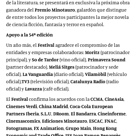
de la literatura, se presentará en exclusiva la próxima obra
ganadora del
Premio Minotauro
, galardón que distingue
de entre todos los proyectos participantes la mejor novela
de ciencia ficción, fantasía y terror en español.
Apoyo a la 54ª edición
Un año más, el
Festival
agradece el compromiso de las
entidades y empresas colaboradoras:
Moritz
(patrocinador
principal), y
So de Tardor
(vino oficial),
Primavera Sound
(partner destacado),
Meliá Sitges
(patrocinador y sede
oficial),
La Vanguardia
(diario oficial),
Vilamòbil
(vehículo
oficial),
TV3
(televisión oficial),
Catalunya Radio
(radio
oficial) y
Lavazza
(café oficial).
El
Festival
confirma los acuerdos con la
CCMA
,
CineAsia
,
Cinemes Verdi
,
China Madrid
,
Coca-Cola European
Partners Iberia
,
S.L.U
,
DRoom
,
El Bandarra
,
Cineinforme
,
Cinemascomics
,
Ediciones Minotauro
,
ESCAC
,
FNAC
,
Fotogramas
,
FX Animation
,
Grupo Main
,
Hong Kong
Economic and Trade Office
,
IES Joan Ramon Benaprès