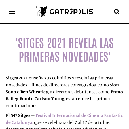
el gato escritor
ver más
'SITGES 2021 REVELA LAS
PRIMERAS NOVEDADES'
Sitges 2021
enseña sus colmillos y revela las primeras
novedades. Filmes de directores consagrados, como
Sion
Sono
o
Ben Wheatley
, y directoras debutantes como
Prano
Bailey-Bond
o
Carlson Young
, están entre las primeras
confirmaciones.
El
54º Sitges –
Festival Internacional de Cinema Fantàstic
de Catalunya
, que se celebrará del 7 al 17 de octubre,