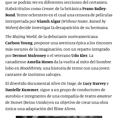
que se podrán ver en diferentes secciones del certamen.
Habrá títulos como
Censor
, de la británica
Prano Bailey-
Bond
. Terror ochentero en el cual una censora de películas
interpretada por
Niamh Algar
(
Without Name
,
Raised by
Wolves
) decide investigar la desaparición de su hermana.
The Blazing World
, de la debutante norteamericana
Carlson Young
, propone una aventura épica a los rincones
más oscuros de la imaginación, con un reparto integrado
por
Dermot Mulroney
o el veterano
Udo Kier
. La
canadiense
Amelia Moses
da la vuelta al mito del hombre
lobo en
Bloodthirsty
, una historia de terror con una joven
cantante de instintos salvajes.
El divertido documental
Alien On Stage
, de
Lucy Harvey
y
Danielle Kummer
, sigue a un grupo de conductores de
autobús e integrantes de una compañía de teatro
amateur
de Dorset (Reino Unido) en su objetivo de crear una obra
única: una adaptación del filme
Aliens
.