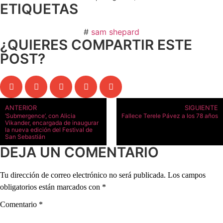
ETIQUETAS
#
sam shepard
¿QUIERES COMPARTIR ESTE
POST?
ANTERIOR
SIGUIENTE
‘Submergence’, con Alicia
Fallece Terele Pávez a los 78 años
Vikander, encargada de inaugurar
la nueva edición del Festival de
San Sebastián
DEJA UN COMENTARIO
Tu dirección de correo electrónico no será publicada.
Los campos
obligatorios están marcados con
*
Comentario
*