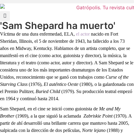
'Sam Shepard ha muerto'
Víctima de una dura enfermedad, ELA,
el actor
nacido en Fort
Sheridan, Illinois, el 5 de noviembre de 1943, ha fallecido a los 73
años en Midway, Kentucky. Hablamos de un artista completo, que se
manifestó en el cine (como actor, guionista y director), la música, la
literatura y el teatro (como actor, autor y director). A Sam Shepard se le
considera uno de los más importantes dramaturgos de los Estados
Unidos, reconocimiento que se ganó con trabajos como
Curse of the
Starving Class
(1976),
El auténtico Oeste
(1980), o la galardonada con
el Premio Pulitzer,
Buried Child
(1979). Su producción teatral empezó
en 1964 y continuó hasta 2014.
Sam Shepard, en el cine se inició como guionista de
Me and My
Brother
(1969), a la que siguió la aclamada
Zabriskie Point
(1970). A
partir de ahí desarrolló una brillante carrera que mantuvo hasta 2005,
salpicada con la dirección de dos películas,
Norte lejano
(1988) y