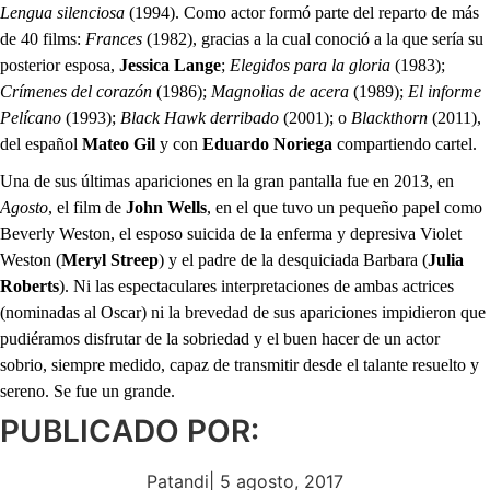
Lengua silenciosa
(1994). Como actor formó parte del reparto de más
de 40 films:
Frances
(1982), gracias a la cual conoció a la que sería su
posterior esposa,
Jessica Lange
;
Elegidos para la gloria
(1983);
Crímenes del corazón
(1986);
Magnolias de acera
(1989);
El informe
Pelícano
(1993);
Black Hawk derribado
(2001); o
Blackthorn
(2011),
del español
Mateo Gil
y con
Eduardo Noriega
compartiendo cartel.
Una de sus últimas apariciones en la gran pantalla fue en 2013, en
Agosto
, el film de
John Wells
, en el que tuvo un pequeño papel como
Beverly Weston, el esposo suicida de la enferma y depresiva Violet
Weston (
Meryl Streep
) y el padre de la desquiciada Barbara (
Julia
Roberts
). Ni las espectaculares interpretaciones de ambas actrices
(nominadas al Oscar) ni la brevedad de sus apariciones impidieron que
pudiéramos disfrutar de la sobriedad y el buen hacer de un actor
sobrio, siempre medido, capaz de transmitir desde el talante resuelto y
sereno. Se fue un grande.
PUBLICADO POR:
Patandi
|
5 agosto, 2017