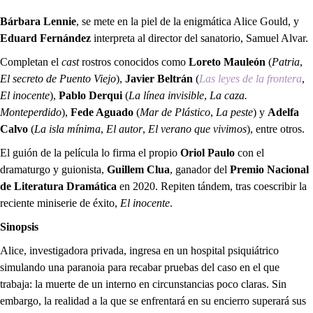
Bárbara Lennie
, se mete en la piel de la enigmática Alice Gould, y
Eduard Fernández
interpreta al director del sanatorio, Samuel Alvar.
Completan el
cast
rostros conocidos como
Loreto Mauleón
(
Patria
,
El secreto de Puento Viejo
),
Javier Beltrán
(
Las leyes de la frontera
,
El inocente
),
Pablo Derqui
(
La línea invisible
,
La caza.
Monteperdido
),
Fede Aguado
(
Mar de Plástico
,
La peste
) y
Adelfa
Calvo
(
La isla mínima
,
El autor
,
El verano que vivimos
), entre otros.
El guión de la película lo firma el propio
Oriol Paulo
con el
dramaturgo y guionista,
Guillem Clua
, ganador del
Premio Nacional
de Literatura Dramática
en 2020. Repiten tándem, tras coescribir la
reciente miniserie de éxito,
El inocente
.
Sinopsis
Alice, investigadora privada, ingresa en un hospital psiquiátrico
simulando una paranoia para recabar pruebas del caso en el que
trabaja: la muerte de un interno en circunstancias poco claras. Sin
embargo, la realidad a la que se enfrentará en su encierro superará sus