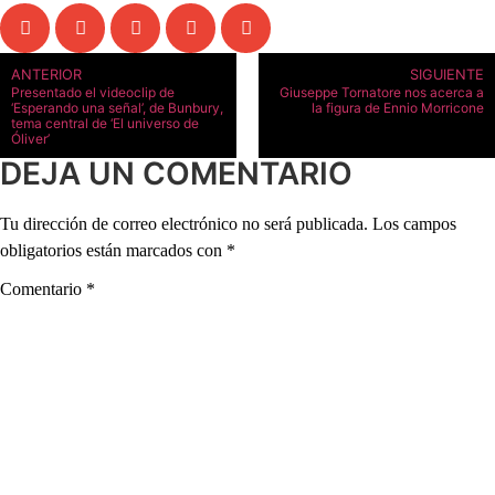
ANTERIOR
SIGUIENTE
Presentado el videoclip de
Giuseppe Tornatore nos acerca a
‘Esperando una señal’, de Bunbury,
la figura de Ennio Morricone
tema central de ‘El universo de
Óliver’
DEJA UN COMENTARIO
Tu dirección de correo electrónico no será publicada.
Los campos
obligatorios están marcados con
*
Comentario
*