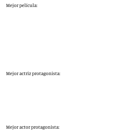
Mejor película:
El padre
(
The Father
)
Judas y el mesías negro
(
Judas and the Black Messiah
)
Mank
Minari. Historia de mi familia
(
Minari
)
Nomadland
Una joven prometedora
(
Promising Young Woman
)
Sound of Metal
El juicio de los 7 de Chicago
(
The Trial of the Chicago 7
)
Mejor actriz protagonista:
Viola Davis
, por
La madre del blues
Andra Day
, por
Los Estados Unidos contra Billie
Holiday
Vanessa Kirby
, por
Fragmentos de una mujer
Frances McDormand
, por
Nomadland
Carey Mulligan
, por
Una joven prometedora
Mejor actor protagonista: