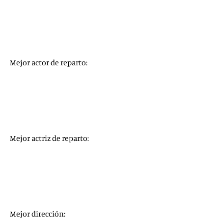
Riz Ahmed
, por
Sound of Metal
Anthony Hopkins
, por
El padre
Chadwick Boseman
, por
La madre del blues
Gary Oldman
, por
Mank
Steven Yeun
, por
Minari
Mejor actor de reparto:
Sacha Baron Cohen
, por
El juicio de los 7 de Chicago
Daniel Kaluuya
, por
Judas y el mesías negro
Leslie Odom Jr.
, por
Una noche en Miami…
Paul Raci
, por
Sound of Metal
Lakeith Stanfield
, por
Judas y el mesías negro
Mejor actriz de reparto:
Maria Bakalova
, por
Borat, película film secuela
Glenn Close
, por
Hillbilly, una elegía rural
Olivia Colman
, por
El padre
Amanda Seyfried
, por
Mank
Youn Yuh-jung
, por
Minari
Mejor dirección: