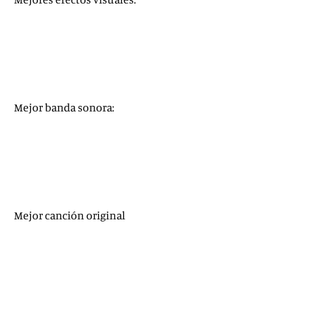
Monster Problems
(
Love and Monsters
)
Cielo de medianoche
(
The Midnight Sky
)
Mulán
El magnífico Iván
(
The One and Only Ivan
)
Tenet
Mejor banda sonora:
Da 5 Bloods
Mank
Minari
Noticias del gran mundo
Soul
Mejor canción original
‘Fight for You’, de
Judas y el mesías negro
‘Hear My Voice’, de
El juicio de los 7 de Chicago
‘Husavik’, de
Festival de la Canción de Eurovisión: La
historia de Fire Saga
‘Io Sí’ (‘Seen’), de
La vida por delante