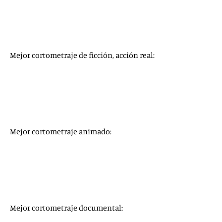
Más allá de la Luna
(
Over The Moon
)
Onward
La oveja Shaun. La película:
Granjaguedón
(
A Shaun The
Sheep Movie: Farmageddon
)
Mejor cortometraje de ficción, acción real:
Feeling Through
The Letter Room
The Present
Two Distant Strangers
White Eye
Mejor cortometraje animado:
Burrow
Genius Loci
If Anything Happens, I Love You
Opera
Yes-People
Mejor cortometraje documental: