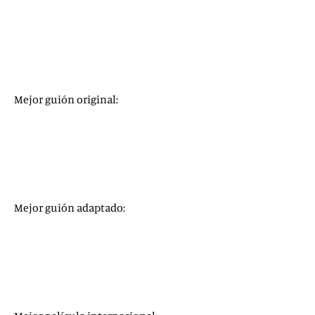
Thomas Vinterberg
, por
Another Round
David Fincher
, por
Mank
Lee Isaac Chung
, por
Minari
Chloé Zhao
, por
Nomadland
Emerald Fennell
, por
Una joven prometedora
Mejor guión original:
Judas y el mesías negro
Minari
Una joven prometedora
Sound of metal
El juicio de los 7 de Chicago
Mejor guión adaptado:
Borat, Película Film Secuela
El padre
Nomadland
Una noche en Miami…
Tigre Blanco