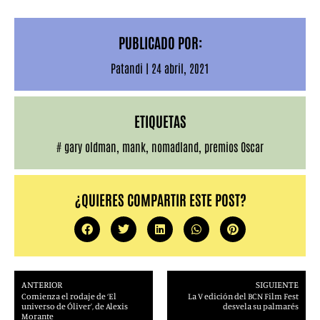
‘Speak Now’, de
Una noche en Miami
…
PUBLICADO POR:
Patandi
|
24 abril, 2021
ETIQUETAS
#
gary oldman
,
mank
,
nomadland
,
premios Oscar
¿QUIERES COMPARTIR ESTE POST?
ANTERIOR
SIGUIENTE
Comienza el rodaje de ‘El
La V edición del BCN Film Fest
universo de Óliver’, de Alexis
desvela su palmarés
Morante