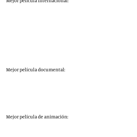
Mejor película internacional:
Another Round
, de
Thomas Vinterberg
(Dinamarca)
Collective
, de
Alexander Nanau
(Rumanía)
Better Days
(
Shaonian de ni
), de
Derek Tsang
(Hong
Kong)
The Man Who Sold His Skin
, de
Kaouther Ben Hania
(Túnez)
Quo Vadis, Aida?
, de
Jasmila Zbanic
(Bosnia
Herzegovina)
Mejor película documental:
Collective
, de
Alexander Nanau
Crip Camp
, de
James Lebrecht
&
Nicole Newnham
El agente topo
, de
Maite Alberdi
My octopus teacher
, de
Pippa Ehrlich
&
James Reed
Time
, de
Garrett Bradley
Mejor película de animación:
Soul
Wolfwalkers