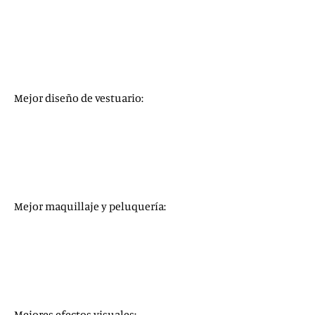
El padre
La madre del blues
Mank
Noticias del gran mundo
Tenet
Mejor diseño de vestuario:
Emma
La madre del blues
Mank
Mulán
(
Mulan
)
Pinocho
(
Pinocchio
)
Mejor maquillaje y peluquería:
Emma
Hillbilly, una elegía rural
La madre del blues
Mank
Pinocho
Mejores efectos visuales: