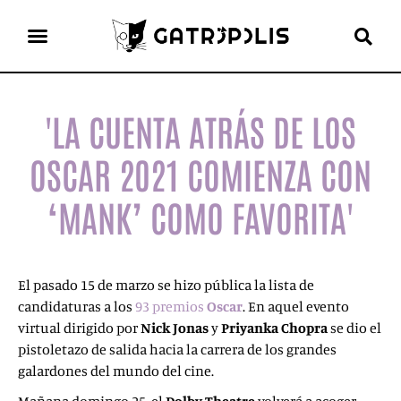
el gato escritor
ver más
'LA CUENTA ATRÁS DE LOS
OSCAR 2021 COMIENZA CON
‘MANK’ COMO FAVORITA'
El pasado 15 de marzo se hizo pública la lista de
candidaturas a los
93 premios
Oscar
. En aquel evento
virtual dirigido por
Nick Jonas
y
Priyanka Chopra
se dio el
pistoletazo de salida hacia la carrera de los grandes
galardones del mundo del cine.