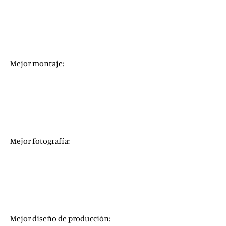
A Concerto is a Conversation
A Love Song for Latasha
Colette
Do Not Split
Hunger Ward
Mejor montaje:
El padre
Nomadland
Una joven prometedora
Sound of metal
El juicio de los 7 de Chicago
Mejor fotografía:
Judas y el mesías negro
Mank
Noticias del gran mundo
(
News of the World
)
Nomadland
El juicio de los 7 de Chicago
Mejor diseño de producción: