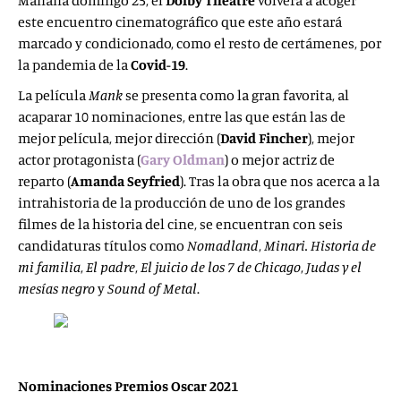
Mañana domingo 25, el
Dolby Theatre
volverá a acoger
este encuentro cinematográfico que este año estará
marcado y condicionado, como el resto de certámenes, por
la pandemia de la
Covid-19
.
La película
Mank
se presenta como la gran favorita, al
acaparar 10 nominaciones, entre las que están las de
mejor película, mejor dirección (
David Fincher
), mejor
actor protagonista (
Gary Oldman
) o mejor actriz de
reparto (
Amanda Seyfried
). Tras la obra que nos acerca a la
intrahistoria de la producción de uno de los grandes
filmes de la historia del cine, se encuentran con seis
candidaturas títulos como
Nomadland
,
Minari. Historia de
mi familia
,
El padre
,
El juicio de los 7 de Chicago
,
Judas y el
mesías negro
y
Sound of Metal
.
Nominaciones Premios Oscar 2021