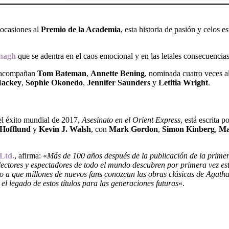
 ocasiones al
Premio de la Academia
, esta historia de pasión y celos 
nagh
que se adentra en el caos emocional y en las letales consecuenci
le acompañan
Tom Bateman
,
Annette Bening
, nominada cuatro veces a
ackey
,
Sophie Okonedo
,
Jennifer Saunders
y
Letitia Wright
.
del éxito mundial de 2017,
Asesinato en el Orient Express
, está escrita p
Hofflund
y
Kevin J. Walsh
, con
Mark Gordon
,
Simon Kinberg
,
Ma
Ltd.
, afirma: «
Más de 100 años después de la publicación de la primer
lectores y espectadores de todo el mundo descubren por primera vez es
do a que millones de nuevos fans conozcan las obras clásicas de Agath
el legado de estos títulos para las generaciones futuras
«.