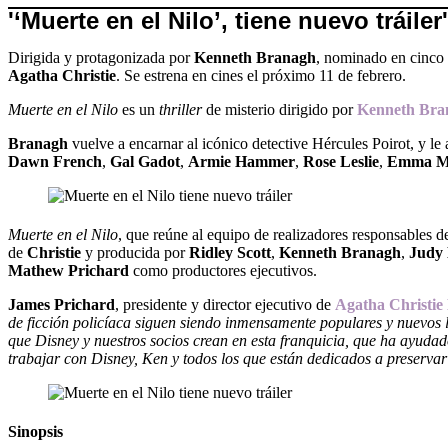
'‘Muerte en el Nilo’, tiene nuevo tráiler'
Dirigida y protagonizada por
Kenneth Branagh
, nominado en cinco
Agatha Christie
. Se estrena en cines el próximo 11 de febrero.
Muerte en el Nilo
es un
thriller
de misterio dirigido por
Kenneth Bra
Branagh
vuelve a encarnar al icónico detective Hércules Poirot, y 
Dawn French
,
Gal Gadot
,
Armie Hammer
,
Rose Leslie
,
Emma M
Muerte en el Nilo
, que reúne al equipo de realizadores responsables 
de
Christie
y producida por
Ridley Scott
,
Kenneth Branagh
,
Judy 
Mathew Prichard
como productores ejecutivos.
James Prichard
, presidente y director ejecutivo de
Agatha Christie 
de ficción policíaca siguen siendo inmensamente populares y nuevos 
que Disney y nuestros socios crean en esta franquicia, que ha ayuda
trabajar con Disney, Ken y todos los que están dedicados a preservar 
Sinopsis