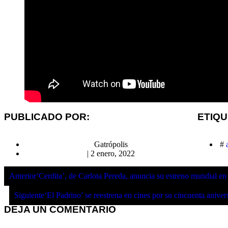
PUBLICADO POR:
ETIQ
Gatrópolis
#
|
2 enero, 2022
Anterior
‘Cerdita’, de Carlota Pereda, anuncia su estreno mundial en
Siguiente
‘El Padrino’ se reestrena en cines por su cincuenta aniver
DEJA UN COMENTARIO