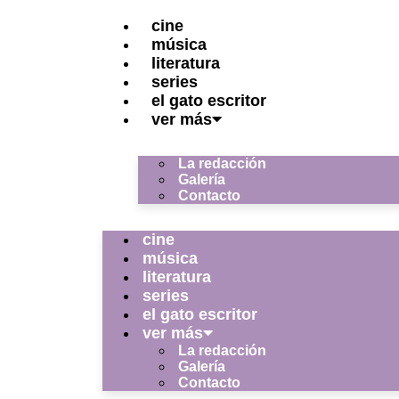
cine
música
literatura
series
el gato escritor
ver más
La redacción
Galería
Contacto
cine
música
literatura
series
el gato escritor
ver más
La redacción
Galería
Contacto