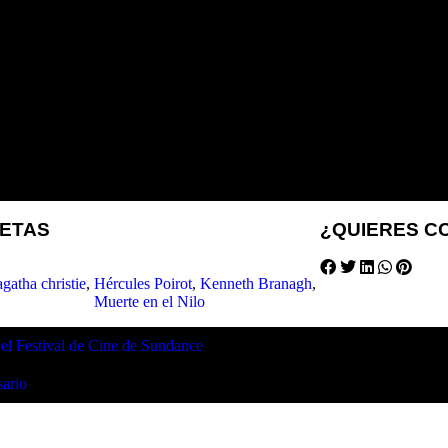
UETAS
¿QUIERES C
agatha christie
,
Hércules Poirot
,
Kenneth Branagh
,
Muerte en el Nilo
 el Festival de Cine de Sundance
sario