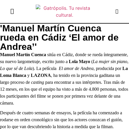
'Manuel Martín Cuenca
el gato escritor
ver más
rueda en Cádiz ‘El amor de
Andrea’'
Manuel Martín Cuenca
sitúa en Cádiz, donde se rueda íntegramente,
su nuevo largometraje, escrito junto a
Lola Mayo
(
La mujer sin piano
,
Lo que sé de Lola
). La película
El amor de Andrea
, producida por
La
Loma Blanca
y
LAZONA
, ha tenido en la provincia gaditana un
largo proceso de
casting
para encontrar a sus intérpretes. Tras más de
12 meses, en los que el equipo ha visto a más de 4.800 personas, todos
los participantes del filme se ponen por primera vez delante de una
cámara.
Después de cuatro semanas de ensayos, la película ha comenzado a
rodarse en orden cronológico sin que los actores conozcan el guión,
por lo que van descubriendo la historia a medida que la filman.