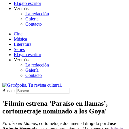
El gato escritor
Ver más
La redacción
Galería
Contacto
Cine
Música
Literatura
Series
El gato escritor
Ver más
La redacción
Galería
Contacto
Buscar
'Filmin estrena ‘Paraíso en llamas’,
cortometraje nominado a los Goya'
Paraíso en Llamas
, cortometraje documental dirigido por
José
Antonio Hergueta
, se estrena hoy, viernes 22 de enero, en
Filmin
.