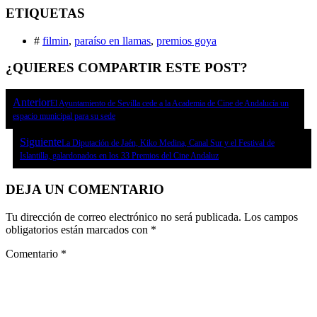
ETIQUETAS
#
filmin
,
paraíso en llamas
,
premios goya
¿QUIERES COMPARTIR ESTE POST?
Anterior
El Ayuntamiento de Sevilla cede a la Academia de Cine de Andalucía un
espacio municipal para su sede
Siguiente
La Diputación de Jaén, Kiko Medina, Canal Sur y el Festival de
Islantilla, galardonados en los 33 Premios del Cine Andaluz
DEJA UN COMENTARIO
Tu dirección de correo electrónico no será publicada.
Los campos
obligatorios están marcados con
*
Comentario
*