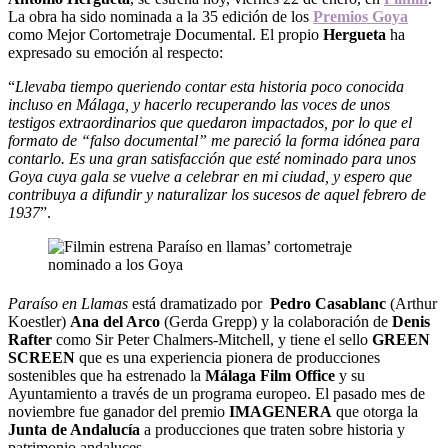
La obra ha sido nominada a la 35 edición de los
Premios Goya
como Mejor Cortometraje Documental. El propio
Hergueta
ha
expresado su emoción al respecto:
“
Llevaba tiempo queriendo contar esta historia poco conocida
incluso en Málaga, y hacerlo recuperando las voces de unos
testigos extraordinarios que quedaron impactados, por lo que el
formato de “falso documental” me pareció la forma idónea para
contarlo. Es una gran satisfacción que esté nominado para unos
Goya cuya gala se vuelve a celebrar en mi ciudad, y espero que
contribuya a difundir y naturalizar los sucesos de aquel febrero de
1937
”.
Paraíso en Llamas
está dramatizado por
Pedro Casablanc
(Arthur
Koestler)
Ana del Arco
(Gerda Grepp) y la colaboración de
Denis
Rafter
como Sir Peter Chalmers-Mitchell, y tiene el sello
GREEN
SCREEN
que es una experiencia pionera de producciones
sostenibles que ha estrenado la
Málaga Film Office
y su
Ayuntamiento a través de un programa europeo. El pasado mes de
noviembre fue ganador del premio
IMAGENERA
que otorga la
Junta de Andalucía
a producciones que traten sobre historia y
patrimonio andaluces.