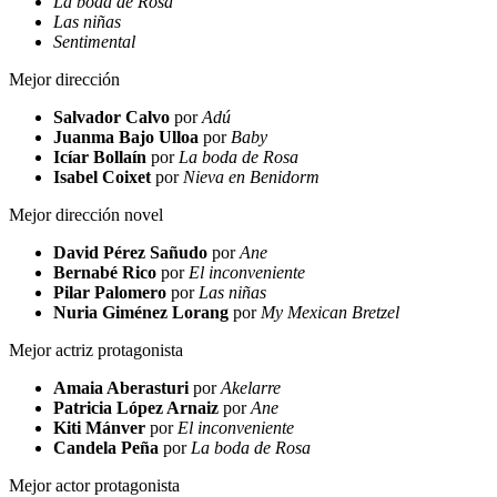
La boda de Rosa
Las niñas
Sentimental
Mejor dirección
Salvador Calvo
por
Adú
Juanma Bajo Ulloa
por
Baby
Icíar Bollaín
por
La boda de Rosa
Isabel Coixet
por
Nieva en Benidorm
Mejor dirección novel
David Pérez Sañudo
por
Ane
Bernabé Rico
por
El inconveniente
Pilar Palomero
por
Las niñas
Nuria Giménez Lorang
por
My Mexican Bretzel
Mejor actriz protagonista
Amaia Aberasturi
por
Akelarre
Patricia López Arnaiz
por
Ane
Kiti Mánver
por
El inconveniente
Candela Peña
por
La boda de Rosa
Mejor actor protagonista