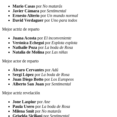
Mario Casas
por
No matarás
Javier Cámara
por
Sentimental
Ernesto Alterio
por
Un mundo normal
David Verdaguer
por
Uno para todos
Mejor actriz de reparto
Juana Acosta
por
El inconveniente
Verónica Echegui
por
Explota explota
Nathalie Poza
por
La boda de Rosa
Natalia de Molina
por
Las niñas
Mejor actor de reparto
Álvaro Cervantes
por
Adú
Sergi López
por
La boda de Rosa
Juan Diego Botto
por
Los Europeos
Alberto San Juan
por
Sentimental
Mejor actriz revelación
Jone Laspiur
por
Ane
Paula Usero
por
La boda de Rosa
Milena Smit
por
No matarás
Griselda Siciliani
por
Sentimental