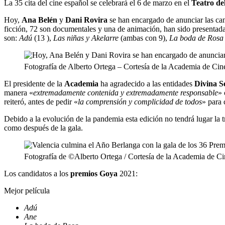
La 35 cita del cine español se celebrará el 6 de marzo en el
Teatro d
Hoy,
Ana Belén
y
Dani Rovira
se han encargado de anunciar las can
ficción, 72 son documentales y una de animación, han sido presentada
son:
Adú
(13
),
Las niñas y Akelarre
(ambas con 9),
La boda de Rosa
Fotografía de Alberto Ortega – Cortesía de la Academia de Cin
El presidente de la
Academia
ha agradecido a las entidades
Divina S
manera «
extremadamente contenida y extremadamente responsable
» 
reiteró, antes de pedir «
la comprensión y complicidad de todos
» para 
Debido a la evolución de la pandemia esta edición no tendrá lugar la
como después de la gala.
Fotografía de ©Alberto Ortega / Cortesía de la Academia de C
Los candidatos a los
premios Goya
2021:
Mejor película
Adú
Ane