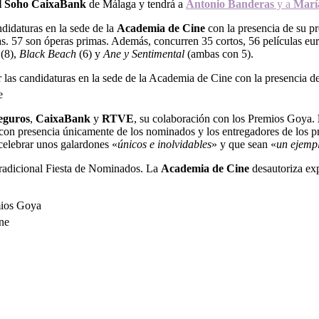
el Soho CaixaBank
de Málaga y tendrá a
Antonio Banderas
y a
Marí
didaturas en la sede de la
Academia
de Cine
con la presencia de su p
s. 57 son óperas primas. Además, concurren 35 cortos, 56 películas eu
(8),
Black Beach
(6) y
Ane y Sentimental
(ambas con 5).
e
eguros
,
CaixaBank
y
RTVE
, su colaboración con los Premios Goya.
con presencia únicamente de los nominados y los entregadores de los p
celebrar unos galardones «
únicos e inolvidables
» y que sean «
un ejempl
 tradicional Fiesta de Nominados. La
Academia de Cine
desautoriza exp
ine