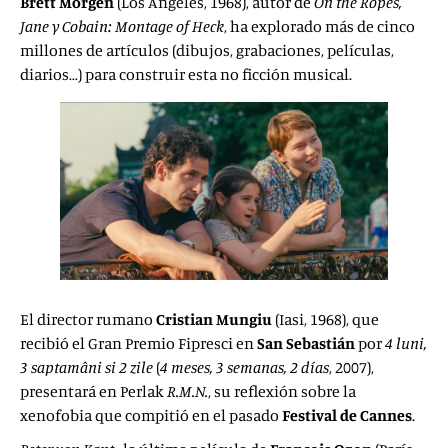
Brett Morgen
(Los Ángeles, 1968), autor de
On the Ropes,
Jane y Cobain: Montage of Heck
, ha explorado más de cinco
millones de artículos (dibujos, grabaciones, películas,
diarios…) para construir esta no ficción musical.
El director rumano
Cristian Mungiu
(Iasi, 1968), que
recibió el Gran Premio Fipresci en
San Sebastián
por
4 luni,
3 saptamâni si 2 zile
(
4 meses, 3 semanas, 2 días
, 2007),
presentará en Perlak
R.M.N.
, su reflexión sobre la
xenofobia que compitió en el pasado
Festival de Cannes
.