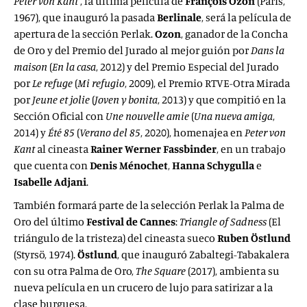
Peter von Kant
, la última película de
François Ozon
(París,
1967), que inauguró la pasada
Berlinale
, será la película de
apertura de la sección Perlak.
Ozon
, ganador de la Concha
de Oro y del Premio del Jurado al mejor guión por
Dans la
maison
(
En la casa
, 2012) y del Premio Especial del Jurado
por
Le refuge
(
Mi refugio
, 2009), el Premio RTVE-Otra Mirada
por
Jeune et jolie
(
Joven y bonita
, 2013) y que compitió en la
Sección Oficial con
Une nouvelle amie
(
Una nueva amiga
,
2014) y
Été 85
(
Verano del 85
, 2020), homenajea en
Peter von
Kant
al cineasta
Rainer Werner Fassbinder
, en un trabajo
que cuenta con
Denis Ménochet
,
Hanna Schygulla
e
Isabelle Adjani
.
También formará parte de la selección Perlak la Palma de
Oro del último
Festival de Cannes
:
Triangle of Sadness
(El
triángulo de la tristeza) del cineasta sueco
Ruben
Östlund
(Styrsö, 1974).
Östlund
, que inauguró Zabaltegi-Tabakalera
con su otra Palma de Oro,
The Square
(2017), ambienta su
nueva película en un crucero de lujo para satirizar a la
clase burguesa.