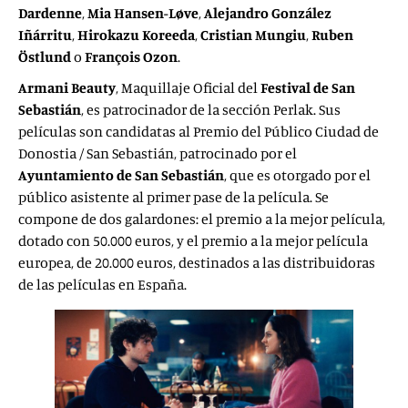
Dardenne
,
Mia Hansen-Løve
,
Alejandro González
Iñárritu
,
Hirokazu Koreeda
,
Cristian Mungiu
,
Ruben
Östlund
o
François Ozon
.
Armani Beauty
, Maquillaje Oficial del
Festival
de San
Sebastián
, es patrocinador de la sección Perlak. Sus
películas son candidatas al Premio del Público Ciudad de
Donostia / San Sebastián, patrocinado por el
Ayuntamiento de San Sebastián
, que es otorgado por el
público asistente al primer pase de la película. Se
compone de dos galardones: el premio a la mejor película,
dotado con 50.000 euros, y el premio a la mejor película
europea, de 20.000 euros, destinados a las distribuidoras
de las películas en España.