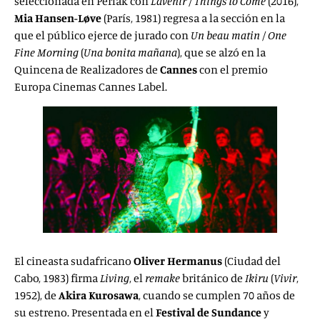
seleccionada en Perlak con
L’avenir
/
Things to Come
(2016),
Mia Hansen-Løve
(París, 1981) regresa a la sección en la
que el público ejerce de jurado con
Un beau matin
/
One
Fine Morning
(
Una bonita mañana
), que se alzó en la
Quincena de Realizadores de
Cannes
con el premio
Europa Cinemas Cannes Label.
El cineasta sudafricano
Oliver
Hermanus
(Ciudad del
Cabo, 1983) firma
Living
, el
remake
británico de
Ikiru
(
Vivir
,
1952), de
Akira Kurosawa
, cuando se cumplen 70 años de
su estreno. Presentada en el
Festival de Sundance
y