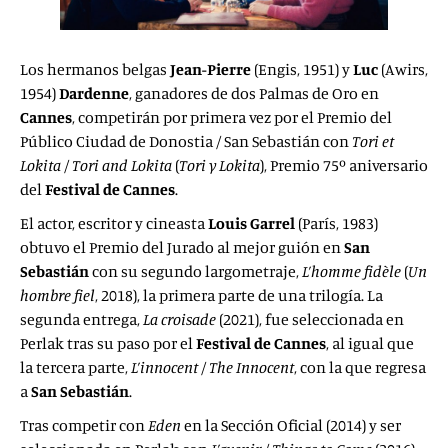
Los hermanos belgas
Jean-Pierre
(Engis, 1951) y
Luc
(Awirs,
1954)
Dardenne
, ganadores de dos Palmas de Oro en
Cannes
, competirán por primera vez por el Premio del
Público Ciudad de Donostia / San Sebastián con
Tori et
Lokita
/
Tori and Lokita
(
Tori y Lokita
), Premio 75º aniversario
del
Festival de Cannes
.
El actor, escritor y cineasta
Louis Garrel
(París, 1983)
obtuvo el Premio del Jurado al mejor guión en
San
Sebastián
con su segundo largometraje,
L’homme fidèle
(
Un
hombre fiel
, 2018), la primera parte de una trilogía. La
segunda entrega,
La croisade
(2021), fue seleccionada en
Perlak tras su paso por el
Festival de Cannes
, al igual que
la tercera parte,
L’innocent
/
The Innocent
, con la que regresa
a
San Sebastián
.
Tras competir con
Eden
en la Sección Oficial (2014) y ser