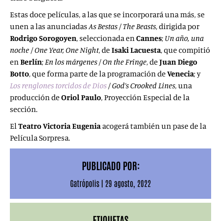
Estas doce películas, a las que se incorporará una más, se
unen a las anunciadas
As Bestas
/
The Beasts
, dirigida por
Rodrigo Sorogoyen
, seleccionada en
Cannes
;
Un año, una
noche
/
One Year, One Night
, de
Isaki Lacuesta
, que compitió
en
Berlín
;
En los márgenes
/
On the Fringe
, de
Juan Diego
Botto
, que forma parte de la programación de
Venecia
; y
Los renglones torcidos de Dios
/
God’s Crooked Lines
, una
producción de
Oriol Paulo
, Proyección Especial de la
sección.
El
Teatro Victoria Eugenia
acogerá también un pase de la
Película Sorpresa.
PUBLICADO POR:
Gatrópolis
|
29 agosto, 2022
ETIQUETAS