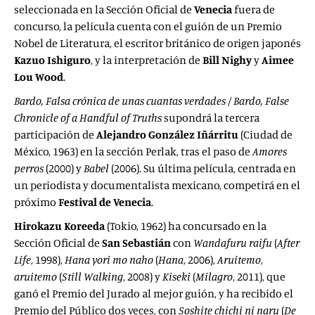
seleccionada en la Sección Oficial de
Venecia
fuera de
concurso, la película cuenta con el guión de un Premio
Nobel de Literatura, el escritor británico de origen japonés
Kazuo Ishiguro
, y la interpretación de
Bill Nighy
y
Aimee
Lou Wood
.
Bardo, Falsa crónica de unas cuantas verdades
/
Bardo, False
Chronicle of a Handful of Truths
supondrá la tercera
participación de
Alejandro González Iñárritu
(Ciudad de
México, 1963) en la sección Perlak, tras el paso de
Amores
perros
(2000) y
Babel
(2006). Su última película, centrada en
un periodista y documentalista mexicano, competirá en el
próximo
Festival de Venecia
.
Hirokazu Koreeda
(Tokio, 1962) ha concursado en la
Sección Oficial de
San Sebastián
con
Wandafuru raifu
(
After
Life
, 1998),
Hana yori mo naho
(
Hana
, 2006),
Aruitemo
,
aruitemo
(
Still Walking
, 2008) y
Kiseki
(
Milagro
, 2011), que
ganó el Premio del Jurado al mejor guión, y ha recibido el
Premio del Público dos veces, con
Soshite chichi ni naru
(
De