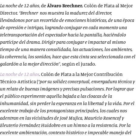
La noche de 12 años
, de
Álvaro Brechner.
Colón de Plata al Mejor
Director.
“Brechner nos muestra la madurez del director,
llevándonos por un recorrido de emociones históricas, de una época
de opresión e intrigas, logrando conjugar en cada momento una
teletransportación del espectador hacia la pantalla, haciéndolo
partícipe del drama. Dirigir para conjugar e impactar al mismo
tiempo de una manera consolidada, las actuaciones, los ambientes,
la coherencia, los sonidos, hace que esta cinta sea seleccionada con el
galardón a la mejor dirección”
, según el jurado.
La noche de 12 años
. Colón de Plata a la Mejor Contribución
Técnico-Artística (
“por su
solidez conceptual, envergadura técnica y
un relato de buenas imágenes y precisas pulsaciones. Por lograr que
el público experimente aquella bajada a las cloacas de la
inhumanidad, sin perder la esperanza en la libertad y la vida. Por el
excelente trabajo de los protagonistas principales, los cuales nos
adentran en las vicisitudes de José Mujica, Mauricio Rosencof y
Eleuterio Fernández Huidobro en un himno a la resistencia. Por la
excelente ambientación, contexto histórico e impecable manejo del