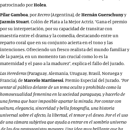
patrocinado por
Holea
.
Pilar Gamboa
, por
Recreo
(Argentina), de
Hernán
Guerschuny
y
Jazmín Stuart
. Colón de Plata a la Mejor Actriz. “Gana el premio
por su interpretación, por su capacidad de transitar con
maestría entre el drama y la comedia, destacando entre un
reparto coral que en su conjunto acierta en el tono y las
intenciones. Ofreciendo un fresco realista del mundo familiar y
de la pareja, en un momento tan crucial como lo es la
maternidad y el paso a la madurez”, explica el fallo del jurado.
Las Herederas
(Paraguay, Alemania, Uruguay, Brasil, Noruega y
Francia), de
Marcelo Martinessi
. Premio Especial del Jurado.
“Por
sentar al público delante de un tema oculto y prohibido como la
homosexualidad femenina en la sociedad paraguaya, y hacerlo de
una forma que hace imposible apartar la mirada. Por contar con
soltura, elegancia, sinceridad y bella fotografía, una historia
universal sobre el afecto, la libertad, el temor y el deseo. Por el el uso
de una cámara subjetiva que ayuda a entrar en el sombrío universo
de las dos protagonistas mayores. Una idea muy brillante que ha