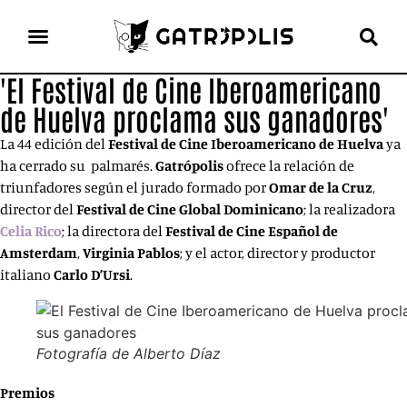
'El Festival de Cine Iberoamericano
el gato escritor
ver más
de Huelva proclama sus ganadores'
La 44 edición del
Festival de Cine Iberoamericano de Huelva
ya
ha cerrado su palmarés.
Gatrópolis
ofrece la relación de
triunfadores según el jurado formado por
Omar de la Cruz
,
director del
Festival de Cine Global Dominicano
; la realizadora
Celia Rico
; la directora del
Festival de
Cine Español de
Amsterdam
,
Virginia Pablos
; y el actor, director y productor
italiano
Carlo D’Ursi
.
Fotografía de Alberto Díaz
Premios