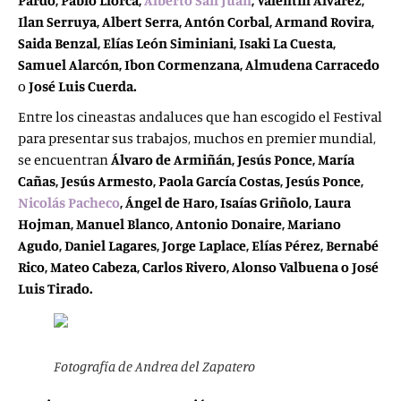
Pardo, Pablo Llorca,
Alberto San Juan
, Valentín Álvarez,
Ilan Serruya, Albert Serra, Antón Corbal, Armand Rovira,
Saida Benzal, Elías León Siminiani, Isaki La Cuesta,
Samuel Alarcón, Ibon Cormenzana, Almudena Carracedo
o
José Luis Cuerda.
Entre los cineastas andaluces que han escogido el Festival
para presentar sus trabajos, muchos en premier mundial,
se encuentran
Álvaro de Armiñán, Jesús Ponce, María
Cañas, Jesús Armesto, Paola García Costas, Jesús Ponce,
Nicolás Pacheco
, Ángel de Haro, Isaías Griñolo, Laura
Hojman, Manuel Blanco, Antonio Donaire, Mariano
Agudo, Daniel Lagares, Jorge Laplace, Elías Pérez, Bernabé
Rico, Mateo Cabeza, Carlos Rivero, Alonso Valbuena o José
Luis Tirado.
Fotografía de Andrea del Zapatero