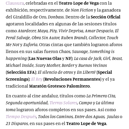
Clausura
, celebradas en el
Teatro Lope de Vega
con la
exhibición, respectivamente, de
Non Fiction
y la ganadora
del Giraldillo de Oro,
Donbass
. Dentro de la
Sección Oficial
agotaron localidades en algunas de las sesiones títulos
como
Atardecer, Maya, Pity, Vivir Deprisa, Amar Despacio, El
Peral Salvaje, Obra Sin Autor, Ruben Brandt, Collector, Touch
Me Not
y
Euforia
. Otras cintas que también lograron aforos
llenos en sus salas fueron
Chaos, Sauvage, Something is
happening
(
Las Nuevas Olas
y
NF
);
La casa de Jack, Girl, Beast,
Michael Inside, Scary Mother, Border
y
Buenos Vecinos
(
Selección EFA
);
El silencio de otros
y
En Liberté
(
Special
Screenings
);
El Rey
(
Revoluciones Permanentes
) y el ya
tradicional
Maratón Grotesco Palomitero
.
En cuanto al cine andaluz, títulos como
La Primera Cita,
Segunda oportunidad,
Tierras Solares
, Campo y La última
toma
lograron aforos completos en sus pases. Así como
Tiempo Después
, Todos los Caminos, Entre dos Aguas,
Jaulas
o
23 Disparos
, en sus pases en el
Teatro Lope de Vega
.