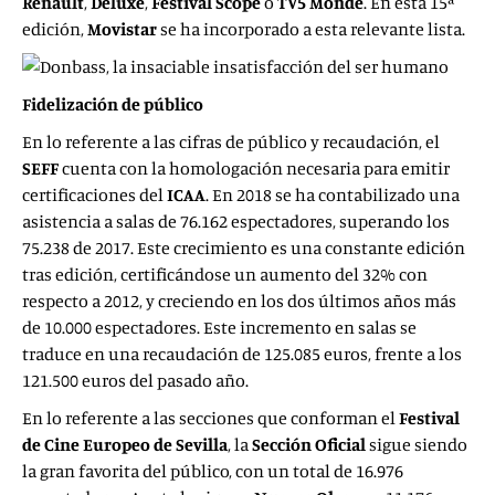
Renault
,
Deluxe
,
Festival Scope
o
TV5 Monde
. En esta 15ª
edición,
Movistar
se ha incorporado a esta relevante lista.
Fidelización de público
En lo referente a las cifras de público y recaudación, el
SEFF
cuenta con la homologación necesaria para emitir
certificaciones del
ICAA
. En 2018 se ha contabilizado una
asistencia a salas de 76.162 espectadores, superando los
75.238 de 2017. Este crecimiento es una constante edición
tras edición, certificándose un aumento del 32% con
respecto a 2012, y creciendo en los dos últimos años más
de 10.000 espectadores. Este incremento en salas se
traduce en una recaudación de 125.085 euros, frente a los
121.500 euros del pasado año.
En lo referente a las secciones que conforman el
Festival
de Cine Europeo de Sevilla
, la
Sección Oficial
sigue siendo
la gran favorita del público, con un total de 16.976