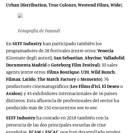
Urban Distribution, True Colours, Westend Films, Wide
).
Fotografía de Patandi
En
SEFF Industry
han participado también los
programadores de 28 festivales (entre otros:
Venecia
(Giornate degli autori),
San Sebastian
,
Abycine
,
Valladolid
,
Documenta Madrid
o
Goteborg Film Festival
); 30 sales
agents (entre otros:
Films Boutique
,
UDI
,
Wild Bunch
,
Filmax
,
Latido
,
The Match Factory
o
Memento
); 76
productores cinematográficos (
Les Films d’Ici
,
El Deseo
o
Avalon
); y 45 exhibidores internacionales de 16 países
distintos. Esta afluencia de profesionales del sector ha
producido más de 150 encuentros
one to one
.
SEFF Industry
ha contado en 2018 también con la
presencia de las dos principales escuelas de cine
españolas,
ECAM
y
ESCAC
, que han desarrollado sendos