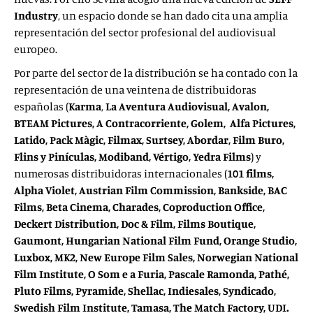
Industry
, un espacio donde se han dado cita una amplia
representación del sector profesional del audiovisual
europeo.
Por parte del sector de la distribución se ha contado con la
representación de una veintena de distribuidoras
españolas (
Karma
,
La Aventura Audiovisual, Avalon,
BTEAM Pictures, A Contracorriente, Golem, Alfa Pictures,
Latido, Pack Màgic, Filmax, Surtsey, Abordar, Film Buro,
Flins y Pinículas, Modiband, Vértigo, Yedra Films
) y
numerosas distribuidoras internacionales (
101 films,
Alpha Violet, Austrian Film Commission, Bankside, BAC
Films, Beta Cinema, Charades, Coproduction Office,
Deckert Distribution, Doc & Film, Films Boutique,
Gaumont, Hungarian National Film Fund, Orange Studio,
Luxbox, MK2, New Europe Film Sales, Norwegian National
Film Institute, O Som e a Furia, Pascale Ramonda, Pathé,
Pluto Films, Pyramide, Shellac, Indiesales, Syndicado,
Swedish Film Institute, Tamasa, The Match Factory, UDI.