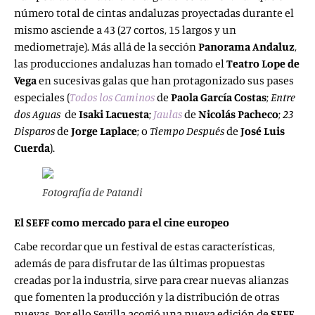
número total de cintas andaluzas proyectadas durante el
mismo asciende a 43 (27 cortos, 15 largos y un
mediometraje). Más allá de la sección
Panorama Andaluz
,
las producciones andaluzas han tomado el
Teatro Lope de
Vega
en sucesivas galas que han protagonizado sus pases
especiales (
Todos los Caminos
de
Paola García Costas
;
Entre
dos Aguas
de
Isaki Lacuesta
;
Jaulas
de
Nicolás Pacheco
;
23
Disparos
de
Jorge Laplace
; o
Tiempo
Después
de
José Luis
Cuerda
).
Fotografía de Patandi
El SEFF como mercado para el cine europeo
Cabe recordar que un festival de estas características,
además de para disfrutar de las últimas propuestas
creadas por la industria, sirve para crear nuevas alianzas
que fomenten la producción y la distribución de otras
nuevas. Por ello Sevilla acogió una nueva edición de
SEFF