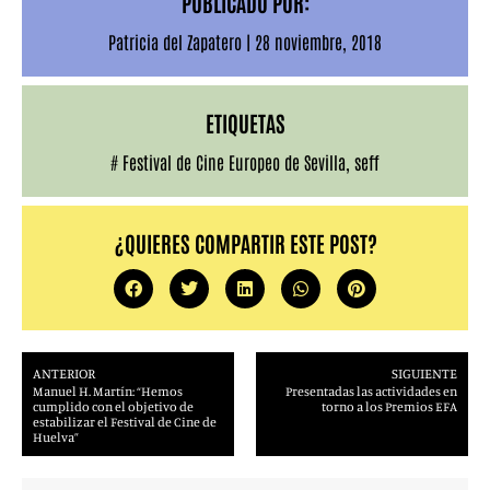
PUBLICADO POR:
Patricia del Zapatero
|
28 noviembre, 2018
ETIQUETAS
#
Festival de Cine Europeo de Sevilla
,
seff
¿QUIERES COMPARTIR ESTE POST?
ANTERIOR
SIGUIENTE
Manuel H. Martín: “Hemos
Presentadas las actividades en
cumplido con el objetivo de
torno a los Premios EFA
estabilizar el Festival de Cine de
Huelva”