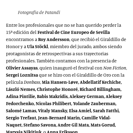
Fotografía de Patandi
Entre los profesionales que no se han querido perder la
15ª edición del
Festival de Cine Europeo de Sevilla
encontramos a
Roy Andersson
, que recibió el Giraldillo de
Honor y a
Ula Stöckl
, miembro del jurado, ambos siendo
protagonistas de retrospectivas a sus trayectorias
profesionales. También contamos con la presencia de
Olivier Assayas
, quien inauguró el festival con
Non Fiction
,
Sergei Loznitsa
que se hizo con el Giraldillo de Oro con la
película
Donbass
,
Mia Hansen-Løve, Abdellatif Kechiche,
László Nemes, Christophe Honoré, Richard Billingham,
Adina Pintilie, Babis Makridis, Aleksey German, Aleksey
Fedorchenko, Nicolas Philibert, Yolande Zauberman,
Salomé Lamas, Vitaly Mansky, Elsa Amiel, Sarah Fatthi,
Sergio Trefaut, Jean-Bernard Marin, Camille Vidal-
Naquet, Stefano Savona, Andre Gil Mata, Mats Gorud,
Marysia Nikitiuk
o
Anna Eriksson
.