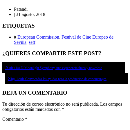
Patandi
|
31 agosto, 2018
ETIQUETAS
#
European Commission
,
Festival de Cine Europeo de
Sevilla
,
seff
¿QUIERES COMPARTIR ESTE POST?
Anterior
El Moonlight Symphony, una experiencia única y novedosa
Siguiente
Convocadas las ayudas para la producción de cortometrajes
DEJA UN COMENTARIO
Tu dirección de correo electrónico no será publicada.
Los campos
obligatorios están marcados con
*
Comentario
*