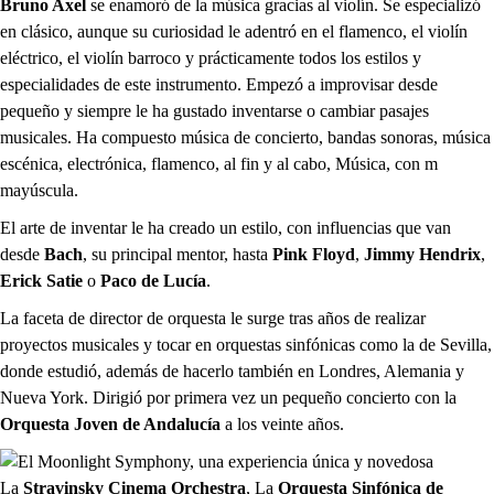
Bruno Axel
se enamoró de la música gracias al violín. Se especializó
en clásico, aunque su curiosidad le adentró en el flamenco, el violín
eléctrico, el violín barroco y prácticamente todos los estilos y
especialidades de este instrumento. Empezó a improvisar desde
pequeño y siempre le ha gustado inventarse o cambiar pasajes
musicales. Ha compuesto música de concierto, bandas sonoras, música
escénica, electrónica, flamenco, al fin y al cabo, Música, con m
mayúscula.
El arte de inventar le ha creado un estilo, con influencias que van
desde
Bach
, su principal mentor, hasta
Pink Floyd
,
Jimmy Hendrix
,
Erick Satie
o
Paco de Lucía
.
La faceta de director de orquesta le surge tras años de realizar
proyectos musicales y tocar en orquestas sinfónicas como la de Sevilla,
donde estudió, además de hacerlo también en Londres, Alemania y
Nueva York. Dirigió por primera vez un pequeño concierto con la
Orquesta Joven de Andalucía
a los veinte años.
La
Stravinsky Cinema Orchestra
, La
Orquesta Sinfónica de