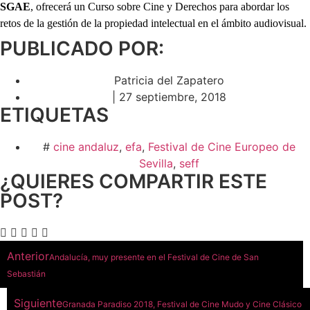
SGAE
, ofrecerá un Curso sobre Cine y Derechos para abordar los
retos de la gestión de la propiedad intelectual en el ámbito audiovisual.
PUBLICADO POR:
Patricia del Zapatero
|
27 septiembre, 2018
ETIQUETAS
#
cine andaluz
,
efa
,
Festival de Cine Europeo de
Sevilla
,
seff
¿QUIERES COMPARTIR ESTE
POST?
Anterior
Andalucía, muy presente en el Festival de Cine de San
Sebastián
Siguiente
Granada Paradiso 2018, Festival de Cine Mudo y Cine Clásico