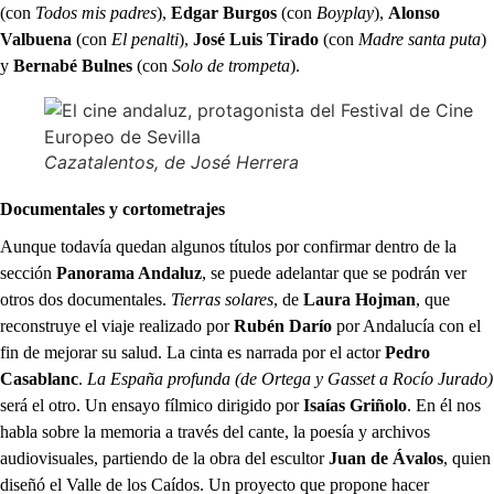
(con
Todos mis padres
),
Edgar Burgos
(con
Boyplay
),
Alonso
Valbuena
(con
El penalti
),
José Luis Tirado
(con
Madre santa puta
)
y
Bernabé Bulnes
(con
Solo de trompeta
).
Cazatalentos
, de José Herrera
Documentales y cortometrajes
Aunque todavía quedan algunos títulos por confirmar dentro de la
sección
Panorama Andaluz
, se puede adelantar que se podrán ver
otros dos documentales.
Tierras solares
, de
Laura Hojman
, que
reconstruye el viaje realizado por
Rubén Darío
por Andalucía con el
fin de mejorar su salud. La cinta es narrada por el actor
Pedro
Casablanc
.
La España profunda (de Ortega y Gasset a Rocío Jurado)
será el otro. Un ensayo fílmico dirigido por
Isaías Griñolo
. En él nos
habla sobre la memoria a través del cante, la poesía y archivos
audiovisuales, partiendo de la obra del escultor
Juan de Ávalos
, quien
diseñó el Valle de los Caídos. Un proyecto que propone hacer