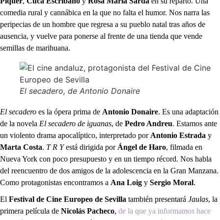
Piquer
,
Cuca Escribano
y
Rosa Maria Sardà
en su reparto. Una
comedia rural y cannábica en la que no falta el humor. Nos narra las
peripecias de un hombre que regresa a su pueblo natal tras años de
ausencia, y vuelve para ponerse al frente de una tienda que vende
semillas de marihuana.
El secadero
, de Antonio Donaire
El secadero
es la ópera prima de
Antonio Donaire
. Es una adaptación
de la novela
El secadero de iguanas
, de
Pedro Andreu
. Estamos ante
un violento drama apocalíptico, interpretado por
Antonio Estrada
y
Marta Costa
.
T R Y
está dirigida por
Ángel de Haro
, filmada en
Nueva York con poco presupuesto y en un tiempo récord. Nos habla
del reencuentro de dos amigos de la adolescencia en la Gran Manzana.
Como protagonistas encontramos a
Ana Loig
y
Sergio Moral
.
El
Festival de Cine Europeo de Sevilla
también presentará
Jaulas
, la
primera película de
Nicolás Pacheco
,
de la que ya informamos hace