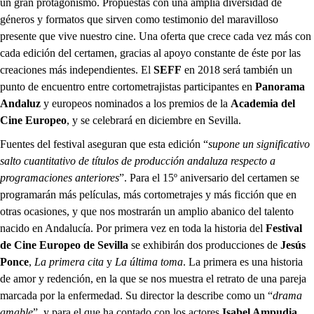
un gran protagonismo. Propuestas con una amplia diversidad de
géneros y formatos que sirven como testimonio del maravilloso
presente que vive nuestro cine. Una oferta que crece cada vez más con
cada edición del certamen, gracias al apoyo constante de éste por las
creaciones más independientes. El
SEFF
en 2018 será también un
punto de encuentro entre cortometrajistas participantes en
Panorama
Andaluz
y europeos nominados a los premios de la
Academia del
Cine Europeo
, y se celebrará en diciembre en Sevilla.
Fuentes del festival aseguran que esta edición “
supone un significativo
salto cuantitativo de títulos de producción andaluza respecto a
programaciones anteriores
”. Para el 15º aniversario del certamen se
programarán más películas, más cortometrajes y más ficción que en
otras ocasiones, y que nos mostrarán un amplio abanico del talento
nacido en Andalucía. Por primera vez en toda la historia del
Festival
de Cine Europeo de Sevilla
se exhibirán dos producciones de
Jesús
Ponce
,
La primera cita
y
La última toma
. La primera es una historia
de amor y redención, en la que se nos muestra el retrato de una pareja
marcada por la enfermedad. Su director la describe como un “
drama
amable
”, y para el que ha contado con los actores
Isabel Ampudia
,