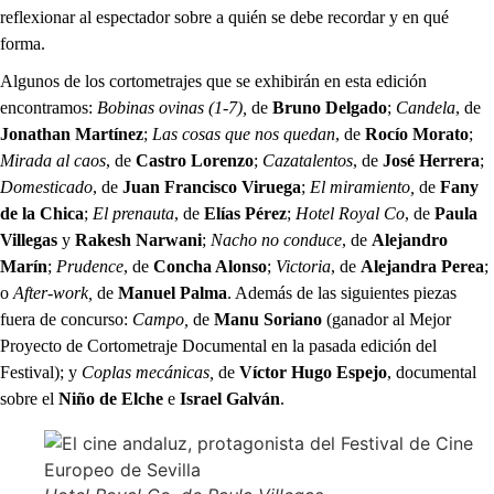
reflexionar al espectador sobre a quién se debe recordar y en qué
forma.
Algunos de los cortometrajes que se exhibirán en esta edición
encontramos:
Bobinas ovinas (1-7),
de
Bruno Delgado
;
Candela
, de
Jonathan Martínez
;
Las cosas que nos quedan
, de
Rocío Morato
;
Mirada al caos
, de
Castro Lorenzo
;
Cazatalentos
, de
José Herrera
;
Domesticado
, de
Juan Francisco Viruega
;
El miramiento,
de
Fany
de la Chica
;
El prenauta
, de
Elías Pérez
;
Hotel Royal Co
, de
Paula
Villegas
y
Rakesh Narwani
;
Nacho no conduce
, de
Alejandro
Marín
;
Prudence
, de
Concha Alonso
;
Victoria
, de
Alejandra Perea
;
o
After-work,
de
Manuel Palma
. Además de las siguientes piezas
fuera de concurso:
Campo,
de
Manu Soriano
(ganador al Mejor
Proyecto de Cortometraje Documental en la pasada edición del
Festival); y
Coplas mecánicas,
de
Víctor Hugo Espejo
, documental
sobre el
Niño de Elche
e
Israel Galván
.