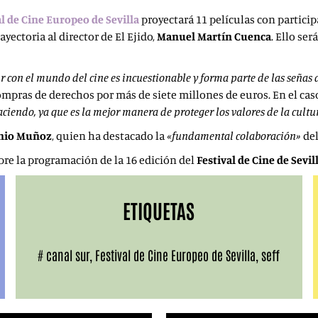
al de Cine
Europeo de Sevilla
proyectará 11 películas con partici
ayectoria al director de El Ejido,
Manuel
Martín Cuenca
. Ello se
r con el mundo del cine es incuestionable y forma parte de las señas
ompras de derechos por más de siete millones de euros. En el cas
ciendo, ya que es la mejor manera de proteger los valores de la cultu
nio Muñoz
, quien ha destacado la
«fundamental colaboración»
del
re la programación de la 16 edición del
Festival de Cine de Sevil
ETIQUETAS
#
canal sur
,
Festival de Cine Europeo de Sevilla
,
seff