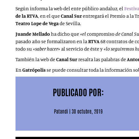
Según informa la web del ente público andaluz, el
Festiv
de la RTVA
, en el que
Canal Sur
entregará el Premio a la Tr
Teatro Lope de Vega
de Sevilla.
Juande Mellado
ha dicho que
«el
compromiso
de
Canal Su
pasado año se formalizaron en la
RTVA
68 contratos de c
todo su
«saber
hacer»
al servicio de éste y
«lo seguiremos
ha
También la web de
Canal Sur
resalta las palabras de
Anto
En
Gatrópolis
se puede consultar toda la información sob
PUBLICADO POR:
Patandi
|
30 octubre, 2019