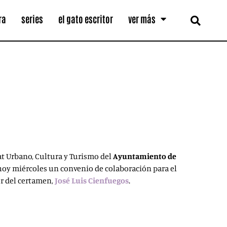
ra
series
el gato escritor
ver más
tat Urbano, Cultura y Turismo del
Ayuntamiento de
hoy miércoles un convenio de colaboración para el
or del certamen,
José Luis
Cienfuegos
.