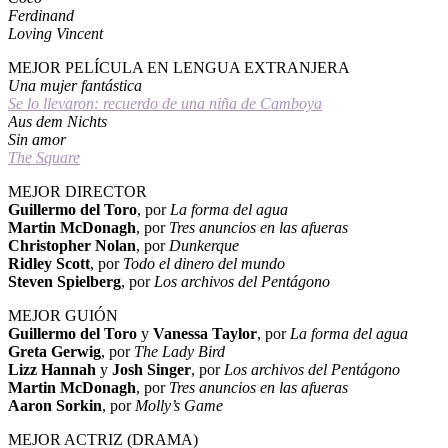
Ferdinand
Loving Vincent
MEJOR PELÍCULA EN LENGUA EXTRANJERA
Una mujer fantástica
Se lo llevaron: recuerdo de una niña de Camboya
Aus dem Nichts
Sin amor
The Square
MEJOR DIRECTOR
Guillermo del Toro
, por
La forma del agua
Martin McDonagh
, por
Tres anuncios en las afueras
Christopher Nolan
, por
Dunkerque
Ridley Scott
, por
Todo el dinero del mundo
Steven Spielberg
, por
Los archivos del Pentágono
MEJOR GUIÓN
Guillermo del Toro
y
Vanessa Taylor
, por
La forma del agua
Greta Gerwig
, por
The Lady Bird
Lizz Hannah
y
Josh Singer
, por
Los archivos del Pentágono
Martin McDonagh
, por
Tres anuncios en las afueras
Aaron Sorkin
, por
Molly’s Game
MEJOR ACTRIZ (DRAMA)