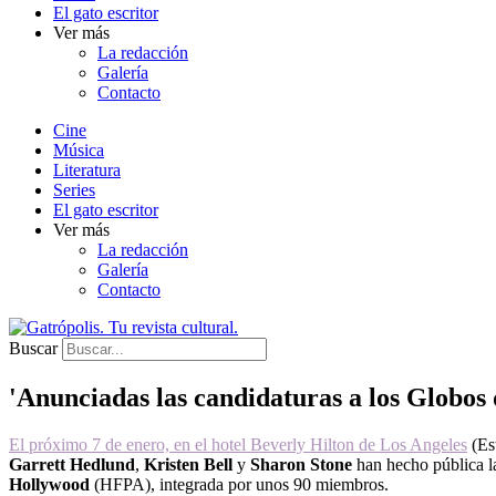
El gato escritor
Ver más
La redacción
Galería
Contacto
Cine
Música
Literatura
Series
El gato escritor
Ver más
La redacción
Galería
Contacto
Buscar
'Anunciadas las candidaturas a los Globos
El próximo 7 de enero, en el hotel Beverly Hilton de Los Angeles
(Est
Garrett Hedlund
,
Kristen Bell
y
Sharon Stone
han hecho pública la
Hollywood
(HFPA), integrada por unos 90 miembros.