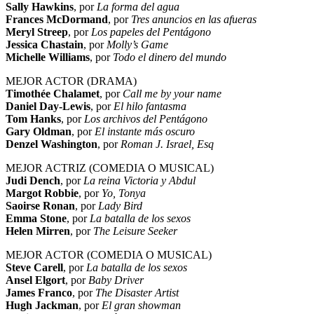
Sally Hawkins
, por
La forma del agua
Frances McDormand
, por
Tres anuncios en las afueras
Meryl Streep
, por
Los papeles del Pentágono
Jessica Chastain
, por
Molly’s Game
Michelle
Williams
, por
Todo el dinero del mundo
MEJOR ACTOR (DRAMA)
Timothée Chalamet
, por
Call me by your name
Daniel
Day-Lewis
, por
El hilo fantasma
Tom Hanks
, por
Los archivos del Pentágono
Gary Oldman
, por
El instante más oscuro
Denzel Washington
, por
Roman J. Israel, Esq
MEJOR ACTRIZ (COMEDIA O MUSICAL)​​​​​​
Judi Dench
, por
La reina Victoria y Abdul
Margot Robbie
, por
Yo, Tonya
Saoirse Ronan
, por
Lady Bird
Emma
Stone
, por
La batalla de los sexos
Helen
Mirren
, por
The Leisure Seeker
MEJOR ACTOR (COMEDIA O MUSICAL)
Steve Carell
, por
La batalla de los sexos
Ansel
Elgort
, por
Baby Driver
James Franco
, por
The Disaster Artist
Hugh Jackman
, por
El gran showman