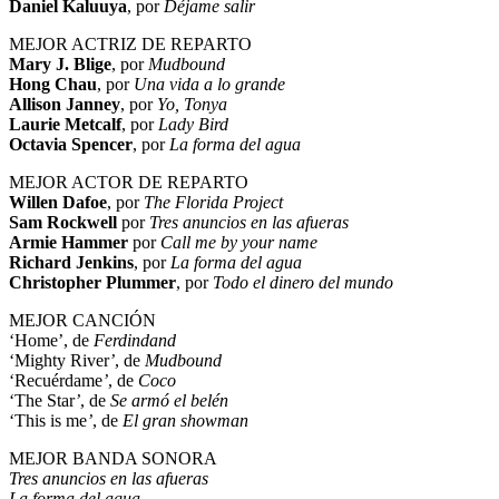
Daniel Kaluuya
, por
Déjame salir
MEJOR ACTRIZ DE REPARTO
Mary J. Blige
, por
Mudbound
Hong
Chau
, por
Una vida a lo grande
Allison
Janney
, por
Yo, Tonya
Laurie
Metcalf
, por
Lady Bird
Octavia
Spencer
, por
La forma del agua
MEJOR ACTOR DE REPARTO
Willen Dafoe
, por
The Florida Project
Sam Rockwell
por
Tres anuncios en las afueras
Armie Hammer
por
Call me by your name
Richard Jenkins
, por
La forma del agua
Christopher
Plummer
, por
Todo el dinero del mundo
MEJOR CANCIÓN
‘Home’, de
Ferdindand
‘Mighty River
’
, de
Mudbound
‘Recuérdame
’
, de
Coco
‘The Star
’
, de
Se armó el belén
‘This is me
’
, de
El gran showman
MEJOR BANDA SONORA
Tres anuncios en las afueras
La forma del agua