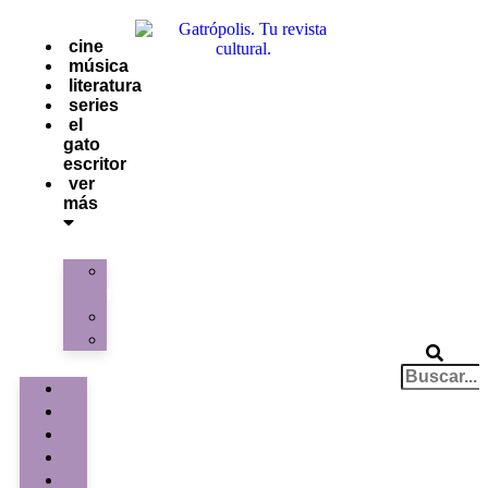
cine
música
literatura
series
el
gato
escritor
ver
más
La
redacción
Galería
Contacto
cine
música
literatura
series
el