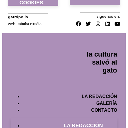
COOKIES
síguenos en:
gatrópolis
web:
mintha estudio
la cultura
salvó al
gato
LA REDACCIÓN
GALERÍA
CONTACTO
LA REDACCIÓN