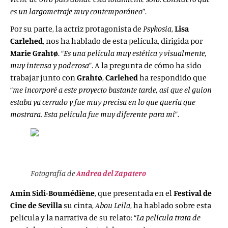
es un largometraje muy contemporáneo
”.
Por su parte, la actriz protagonista de
Psykosia
,
Lisa
Carlehed
, nos ha hablado de esta película, dirigida por
Marie Grahtø
. “
Es una película muy estética y visualmente,
muy intensa y poderosa
”. A la pregunta de cómo ha sido
trabajar junto con
Grahtø
,
Carlehed
ha respondido que
“
me incorporé a este proyecto bastante tarde, asi que el guion
estaba ya cerrado y fue muy precisa en lo que quería que
mostrara. Esta película fue muy diferente para mí
”.
Fotografía de
Andrea del Zapatero
Amin Sidi-Boumédiène
, que presentada en el
Festival de
Cine de Sevilla
su cinta,
Abou Leila
, ha hablado sobre esta
película y la narrativa de su relato: “
La película trata de