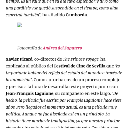
tiempo. Es un valle que en su día tuvo esplendor, y tuvo como
una parálisis y se quedó suspendido en el tiempo, como algo
espectral también
”, ha añadido
Camborda
.
Fotografía de
Andrea del Zapatero
Xavier Picard
, co-director de
The Prince’s Voyage
, ha
explicado al público del
Festival de Cine de Sevilla
que
“es
importante hablar del reflejo del estado del mundo a través de
la animación
”. Como autor ha creado un proceso complejo
y preciso a la hora de desarrollar este proyecto junto con
Jean-François Laguione
, su compañero en este largo. “
De
hecho, la película fue escrita por François Laguionie hace siete
años. Pero llegados al momento actual, es una película muy
política. Aunque no fue diseñada así en un principio. La
historia tiene mucho de inmigración, ya que nuestro príncipe
viene de otro país donde está totalmente solo. Considero que