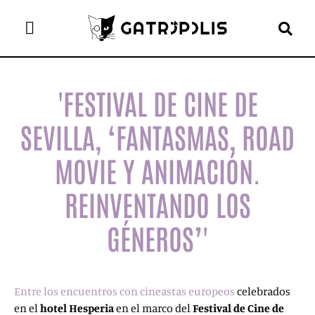
el gato escritor
ver más
'FESTIVAL DE CINE DE
SEVILLA, ‘FANTASMAS, ROAD
MOVIE Y ANIMACIÓN.
REINVENTANDO LOS
GÉNEROS’'
Entre los encuentros con cineastas europeos
celebrados
en el
hotel Hesperia
en el marco del
Festival de Cine de