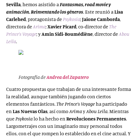
Sevilla
, hemos asistido a
Fantasmas, road movie y
animación. Reinventando los géneros
. Este reunió a
Lisa
Carlehed
, protagonista de
Psykosia
;
Jaione Camborda
,
directora de
Arima
;
Xavier Picard
, co-director de
The
Prince’s Voyage
; y
Amin Sidi-Boumédiène
, director de
Abou
Leila
.
Fotografía de
Andrea del Zapatero
Cuatro propuestas que trabajan de una interesante forma
la realidad, aunque también jugando con ciertos
elementos fantásticos.
The Prince’s Voyage
ha participado
en
Las Nuevas Olas
, así como
Arima
y
Abou Leila
. Mientras
que
Psykosia
lo ha hecho en
Revoluciones Permanentes
.
Largometrajes con un imaginario muy personal todos
ellos, con el que rompen lo establecido en el cine actual. Y