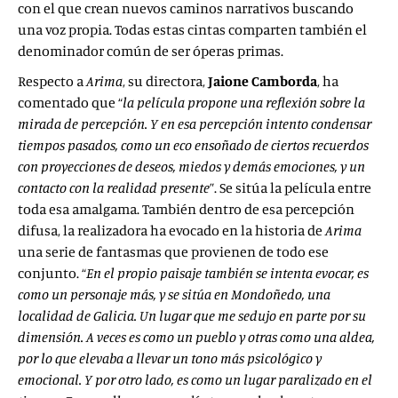
con el que crean nuevos caminos narrativos buscando
una voz propia. Todas estas cintas comparten también el
denominador común de ser óperas primas.
Respecto a
Arima
, su directora,
Jaione Camborda
, ha
comentado que “
la película propone una reflexión sobre la
mirada de percepción. Y en esa percepción intento condensar
tiempos pasados, como un eco ensoñado de ciertos recuerdos
con proyecciones de deseos, miedos y demás emociones, y un
contacto con la realidad presente
”. Se sitúa la película entre
toda esa amalgama. También dentro de esa percepción
difusa, la realizadora ha evocado en la historia de
Arima
una serie de fantasmas que provienen de todo ese
conjunto. “
En el propio paisaje también se intenta evocar, es
como un personaje más, y se sitúa en Mondoñedo, una
localidad de Galicia. Un lugar que me sedujo en parte por su
dimensión. A veces es como un pueblo y otras como una aldea,
por lo que elevaba a llevar un tono más psicológico y
emocional. Y por otro lado, es como un lugar paralizado en el