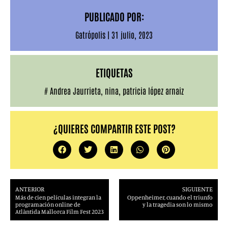
PUBLICADO POR:
Gatrópolis
|
31 julio, 2023
ETIQUETAS
#
Andrea Jaurrieta
,
nina
,
patricia lópez arnaiz
¿QUIERES COMPARTIR ESTE POST?
ANTERIOR
SIGUIENTE
Más de cien películas integran la
Oppenheimer, cuando el triunfo
programación online de
y la tragedia son lo mismo
Atlàntida Mallorca Film Fest 2023