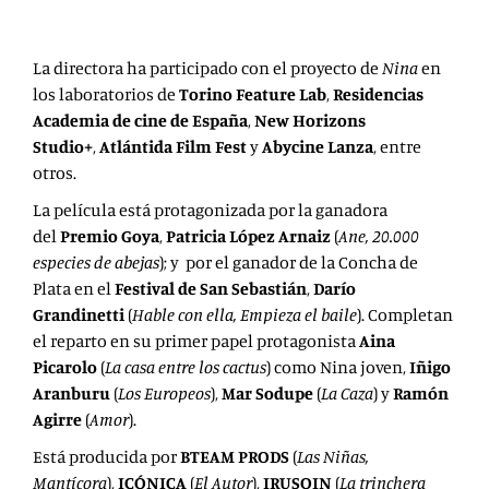
La directora ha participado con el proyecto de
Nina
en
los
laboratorios de
Torino Feature Lab
,
Residencias
Academia de cine de España
,
New Horizons
Studio+
,
Atlántida Film Fest
y
Abycine Lanza
, entre
otros.
La película está protagonizada por la ganadora
del
Premio Goya
,
Patricia López Arnaiz
(
Ane, 20.000
especies de abejas
); y por el ganador de la Concha de
Plata en el
Festival de San Sebastián
,
Darío
Grandinetti
(
Hable con ella, Empieza el baile
). Completan
el reparto en su primer papel protagonista
Aina
Picarolo
(
La casa entre los cactus
) como Nina joven,
Iñigo
Aranburu
(
Los Europeos
),
Mar Sodupe
(
La Caza
) y
Ramón
Agirre
(
Amor
).
Está producida por
BTEAM PRODS
(
Las Niñas,
Mantícora
),
ICÓNICA
(
El Autor
),
IRUSOIN
(
La trinchera