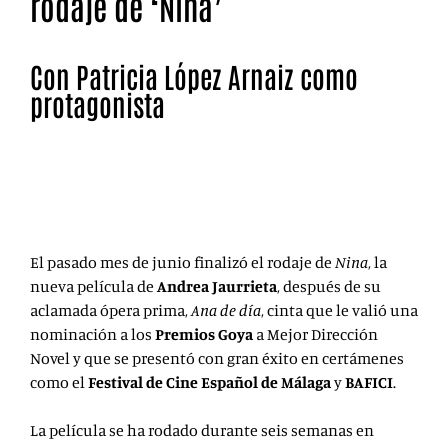
rodaje de ‘Nina’
Con Patricia López Arnaiz como
protagonista
Andrea Jaurrieta, directora de Ana de día, por la que fue
nominada a un Goya, ha finalizado el rodaje de su
nuevo filme, Nina.
El pasado mes de junio finalizó el rodaje de
Nina
, la
nueva película de
Andrea Jaurrieta
, después de su
aclamada ópera prima,
Ana de día
, cinta que le valió una
nominación a los
Premios Goya
a Mejor Dirección
Novel
y que se presentó con gran éxito en certámenes
como el
Festival de Cine Español de Málaga
y
BAFICI
.
La película
se ha rodado durante seis semanas en