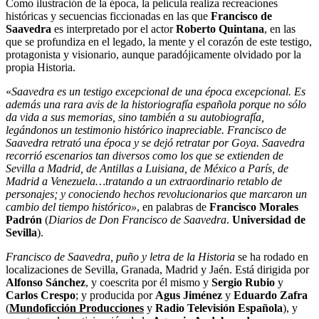
Como ilustración de la época, la película realiza recreaciones
históricas y secuencias ficcionadas en las que
Francisco de
Saavedra
es interpretado por el actor
Roberto Quintana
, en las
que se profundiza en el legado, la mente y el corazón de este testigo,
protagonista y visionario, aunque paradójicamente olvidado por la
propia Historia.
«
Saavedra es un testigo excepcional de una época excepcional. Es
además una rara avis de la historiografía española porque no sólo
da vida a sus memorias, sino también a su autobiografía,
legándonos un testimonio histórico inapreciable. Francisco de
Saavedra retrató una época y se dejó retratar por Goya. Saavedra
recorrió escenarios tan diversos como los que se extienden de
Sevilla a Madrid, de Antillas a Luisiana, de México a París, de
Madrid a Venezuela…tratando a un extraordinario retablo de
personajes; y conociendo hechos revolucionarios que marcaron un
cambio del tiempo histórico»
, en palabras de
Francisco Morales
Padrón
(
Diarios de Don Francisco de Saavedra
.
Universidad de
Sevilla
).
Francisco de Saavedra, puño y letra de la Historia
se ha rodado en
localizaciones de Sevilla, Granada, Madrid y Jaén. Está dirigida por
Alfonso Sánchez
, y coescrita por él mismo y
Sergio Rubio
y
Carlos Crespo
; y producida por
Agus Jiménez
y
Eduardo Zafra
(
Mundoficción Producciones
y
Radio Televisión Española
), y