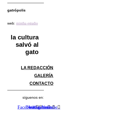
gatrópolis
web:
mintha estudio
la cultura
salvó al
gato
LA REDACCIÓN
GALERÍA
CONTACTO
síguenos en:
Facebook
Twitter
Instagram
Linkedin
Youtube