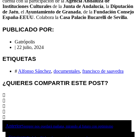
cuenta con la participación de la
Agencia Andaluza de
Instituciones Culturales
de la
Junta de Andalucía
, la
Diputación
de Jaén
, el
Ayuntamiento de Granada
, de la
Fundación Consejo
España-EEUU
. Colabora la
Casa Palacio Bucarelli de Sevilla
.
PUBLICADO POR:
Gatrópolis
|
22 julio, 2024
ETIQUETAS
#
Alfonso Sánchez
,
documentales
,
francisco de saavedra
¿QUIERES COMPARTIR ESTE POST?
Anterior
Siempre nos quedará mañana, mirando al futuro con optimismo