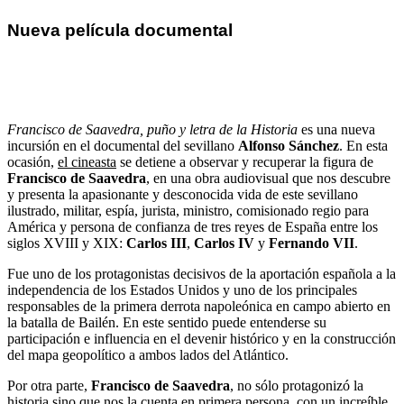
Nueva película documental
Francisco de Saavedra, puño y letra de la Historia es una
nueva incursión en el documental del sevillano Alfonso
Sánchez.
Francisco de Saavedra, puño y letra de la Historia
es
una nueva
incursión en el documental del sevillano
Alfonso Sánchez
.
En esta
ocasión,
el cineasta
se detiene a observar y recuperar la figura de
Francisco de Saavedra
, en una obra audiovisual que nos descubre
y presenta la apasionante y desconocida vida de este sevillano
ilustrado, militar, espía, jurista, ministro, comisionado regio para
América y persona de confianza de tres reyes de España entre los
siglos XVIII y XIX:
Carlos III
,
Carlos IV
y
Fernando VII
.
Fue uno de los protagonistas decisivos de la aportación española a la
independencia de los Estados Unidos y uno de los principales
responsables de la primera derrota napoleónica en campo abierto en
la batalla de Bailén. En este sentido puede entenderse su
participación e influencia en el devenir histórico y en la construcción
del mapa geopolítico a ambos lados del Atlántico.
Por otra parte,
Francisco de Saavedra
, no sólo protagonizó la
historia sino que nos la cuenta en primera persona, con un increíble