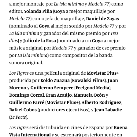
a mejor montaje por
La isla mínima
y
Modelo 77
) como
editor,
Yolanda Piña
(
Goya
a mejor maquillaje por
Modelo 77
) como jefa de maquillaje,
Daniel de Zayas
(nominado al
Goya
al mejor sonido por
Modelo 77
y por
La isla mínima
y ganador del mismo premio por
Tres
días
) y
Julio de la Rosa
(nominado a un
Goya
a mejor
música original por
Modelo 77
y ganador de ese premio
por
La isla mínima
) como compositor de la banda
sonora original.
Los Tigres
es una película original de
Movistar Plus+
producida por
Koldo Zuazua
(
Kowalski Films
),
Juan
Moreno
y
Guillermo Sempere
(
Feelgood Media
),
Domingo Corral
,
Fran Araújo
,
Manuela Ocón
y
Guillermo Farré
(
Movistar Plus+
),
Alberto Rodríguez
,
Rafael Cobos
(productores ejecutivos), y
Jean Labadie
(
Le Pacte
).
Los Tigres
será distribuida en cines de España por
Buena
Vista International
y se estrenará posteriormente en