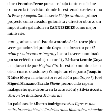
cinco
Premios Feroz
por su trabajo tanto en el cine
como en la televisión, donde ha estrenado series como
La Peste
y
Apagón
. Con la serie
El hijo zurdo
, su primer
proyecto como creador, guionista y director obtuvo un
importante galardón en
CANNESERIES
como mejor
miniserie.
Protagonizan esta historia
Antonio de la Torre
(dos
veces ganador del premio
Goya
a mejor actor por
El
reino
y
Azuloscurocasinegro
, y hasta 14 veces nominado
por su ecléctico trabajo actoral) y
Bárbara Lennie
(
Goya
a mejor actriz por
Magical Girl
, ha estado nominada en
otras cuatro ocasiones). Completan el reparto,
Joaquín
Núñez
(
Goya
a mejor actor revelación por
Grupo 7
),
José
Miguel Manzano Bazalo
Skone
(reconocido rapero
malagueño que debuta en la actuación) y
Silvia Acosta
(
Fueron los días
,
Lava
,
Mamacruz
).
En palabras de
Alberto Rodríguez
: «
L
os Tigres es una
película que habla del fin de las capacidades de un hombre