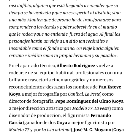
casi anfibio, alguien que está llegando a entender que su
tiempo se ha acabado y que no es especial ni distinto, sino
uno más. Alguien que de pronto ha de transformarse para
comprender a los demás y poder sobrevivir en el mundo
que le rodea y que no entiende, fuera del agua. Al final los
personajes harán un viaje a un sitio tan recóndito e
insondable como el fondo marino. Un viaje hacia alguien
cercano e inédito como tu propia hermana y su pasado»
.
En el apartado técnico,
Alberto Rodríguez
vuelve a
rodearse de su equipo habitual, profesionales con una
brillante trayectoria cinematográfica y numerosos
reconocimientos: destacan los nombres de
Pau Esteve
(
Goya
a mejor fotografía por
Caníbal
,
La Peste
) como
director de fotografía,
Pepe Domínguez del Olmo
(
Goya
a mejor dirección artística por
Modelo 77
,
La Peste
) como
diseñador de producción, el figurinista
Fernando
García
(ganador de dos
Goya
a mejor figurinista por
Modelo 77
y por
La isla mínima
),
José M. G. Moyano
(
Goya