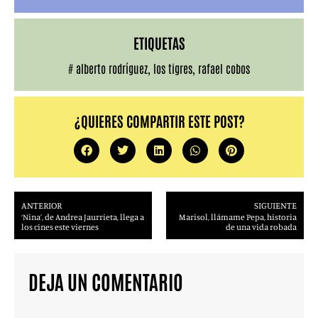
ETIQUETAS
#
alberto rodríguez
,
los tigres
,
rafael cobos
¿QUIERES COMPARTIR ESTE POST?
ANTERIOR
SIGUIENTE
‘Nina’, de Andrea Jaurrieta, llega a
Marisol, llámame Pepa, historia
los cines este viernes
de una vida robada
DEJA UN COMENTARIO