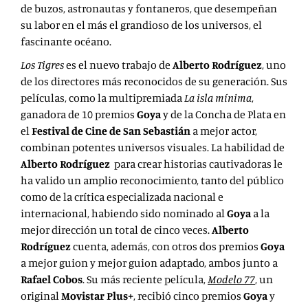
de buzos, astronautas y fontaneros, que desempeñan
su labor en el más el grandioso de los universos, el
fascinante océano.
Los Tigres
es el nuevo trabajo de
Alberto Rodríguez
, uno
de los directores más reconocidos de su generación. Sus
películas, como la multipremiada
La isla mínima
,
ganadora de 10 premios
Goya
y de la Concha de Plata en
el
Festival de Cine de San Sebastián
a mejor actor,
combinan potentes universos visuales. La habilidad de
Alberto Rodríguez
para crear historias cautivadoras le
ha valido un amplio reconocimiento, tanto del público
como de la crítica especializada nacional e
internacional, habiendo sido nominado al
Goya
a la
mejor dirección un total de cinco veces.
Alberto
Rodríguez
cuenta, además, con otros dos premios
Goya
a mejor guion y mejor guion adaptado, ambos junto a
Rafael Cobos
. Su más reciente película,
Modelo 77
, un
original
Movistar Plus+
, recibió cinco premios
Goya
y