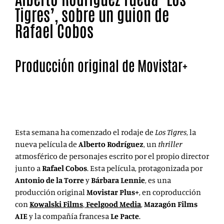
Tigres’, sobre un guion de
Rafael Cobos
Producción original de Movistar+
Los Tigres es el nuevo trabajo de Alberto Rodríguez, uno
de los directores más reconocidos de su generación.
Esta semana ha comenzado el rodaje de
Los Tigres
, la
nueva película de
Alberto Rodríguez
,
un
thriller
atmosférico de personajes escrito por el propio director
junto a
Rafael Cobos
. Esta película, protagonizada por
Antonio de la Torre
y
Bárbara Lennie
, es una
producción original
Movistar Plus+
, en coproducción
con
Kowalski Films
,
Feelgood Media
,
Mazagón Films
AIE
y la compañía francesa
Le Pacte
.