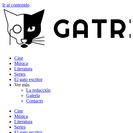
Ir al contenido
Cine
Música
Literatura
Series
El gato escritor
Ver más
La redacción
Galería
Contacto
Cine
Música
Literatura
Series
El gato escritor