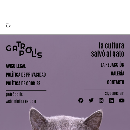
Leer más »
la cultura
salvó al gato
LA REDACCIÓN
AVISO LEGAL
GALERÍA
POLÍTICA DE PRIVACIDAD
CONTACTO
POLÍTICA DE COOKIES
síguenos en:
gatrópolis
web:
mintha estudio