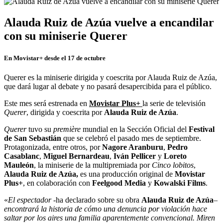
Alauda Ruiz de Azúa vuelve a encandilar
con su miniserie Querer
En Movistar+ desde el 17 de octubre
Querer es la miniserie dirigida y coescrita por Alauda Ruiz de Azúa,
que dará lugar al debate y no pasará desapercibida para el público.
Este mes será estrenada en
Movistar Plus+
la serie de televisión
Querer
, dirigida y coescrita por
Alauda Ruiz de Azúa
.
Querer
tuvo su
première
mundial en la Sección Oficial del
Festival
de San Sebastián
que se celebró el pasado mes de septiembre.
Protagonizada, entre otros, por
Nagore Aranburu
,
Pedro
Casablanc
,
Miguel Bernardeau
,
Iván Pellicer
y
Loreto
Mauleón
, la miniserie de la multipremiada por
Cinco lobitos
,
Alauda Ruiz de Azúa,
es una producción original de
Movistar
Plus+
,
en colaboración con
Feelgood Media
y
Kowalski Films
.
«
El espectador
-ha declarado sobre su obra
Alauda Ruiz de Azúa
–
encontrará la historia de cómo una denuncia por violación hace
saltar por los aires una familia aparentemente convencional. Miren