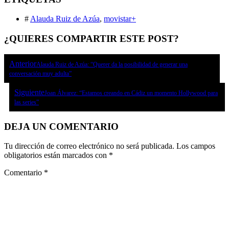
#
Alauda Ruiz de Azúa
,
movistar+
¿QUIERES COMPARTIR ESTE POST?
Anterior
Alauda Ruiz de Azúa: “Querer da la posibilidad de generar una
conversación muy adulta”
Siguiente
Joan Álvarez: “Estamos creando en Cádiz un momento Hollywood para
las series”
DEJA UN COMENTARIO
Tu dirección de correo electrónico no será publicada.
Los campos
obligatorios están marcados con
*
Comentario
*