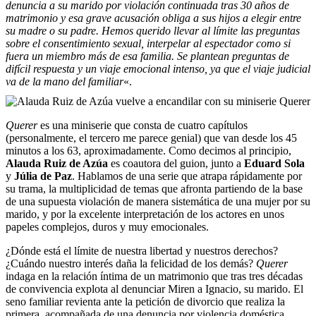
denuncia a su marido por violación continuada tras 30 años de
matrimonio y esa grave acusación obliga a sus hijos a elegir entre
su madre o su padre. Hemos querido llevar al límite las preguntas
sobre el consentimiento sexual, interpelar al espectador como si
fuera un miembro más de esa familia. Se plantean preguntas de
difícil respuesta y un viaje emocional intenso, ya que el viaje judicial
va de la mano del familiar
«.
Querer
es una miniserie que consta de cuatro capítulos
(personalmente, el tercero me parece genial) que van desde los 45
minutos a los 63, aproximadamente. Como decimos al principio,
Alauda Ruiz de Azúa
es coautora del guion, junto a
Eduard Sola
y
Júlia de Paz
. Hablamos de una serie que atrapa rápidamente por
su trama, la multiplicidad de temas que afronta partiendo de la base
de una supuesta violación de manera sistemática de una mujer por su
marido, y por la excelente interpretación de los actores en unos
papeles complejos, duros y muy emocionales.
¿Dónde está el límite de nuestra libertad y nuestros derechos?
¿Cuándo nuestro interés daña la felicidad de los demás?
Querer
indaga en la relación íntima de un matrimonio que tras tres décadas
de convivencia explota al denunciar Miren a Ignacio, su marido. El
seno familiar revienta ante la petición de divorcio que realiza la
primera, acompañada de una denuncia por violencia doméstica.