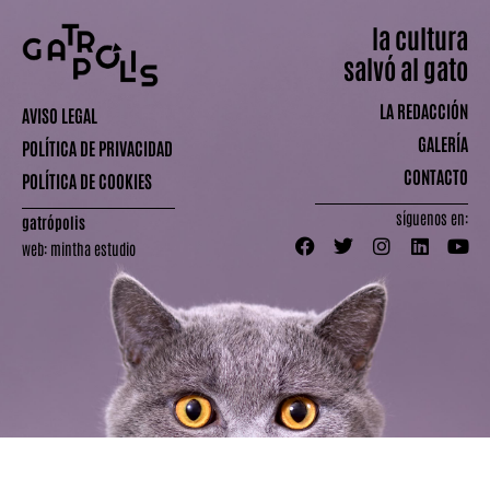
la cultura
salvó al gato
LA REDACCIÓN
AVISO LEGAL
GALERÍA
POLÍTICA DE PRIVACIDAD
CONTACTO
POLÍTICA DE COOKIES
síguenos en:
gatrópolis
web:
mintha estudio