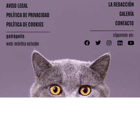
LA REDACCIÓN
AVISO LEGAL
GALERÍA
POLÍTICA DE PRIVACIDAD
CONTACTO
POLÍTICA DE COOKIES
síguenos en:
gatrópolis
web:
mintha estudio