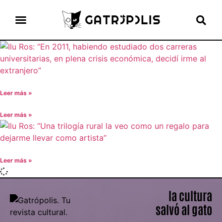
el gato escritor
ver más
Leer más »
Leer más »
Leer más »
la cultura
salvó al gato