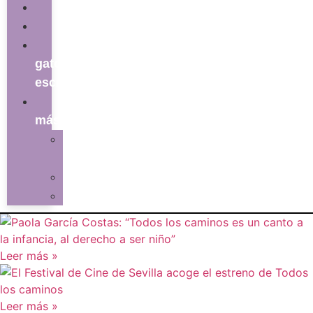
literatura
series
el
gato
escritor
ver
más
La
redacción
Galería
Contacto
Leer más »
Leer más »