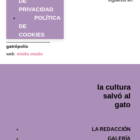
síguenos en:
DE
PRIVACIDAD
POLÍTICA
DE
COOKIES
gatrópolis
web:
mintha estudio
la cultura
salvó al
gato
LA REDACCIÓN
GALERÍA