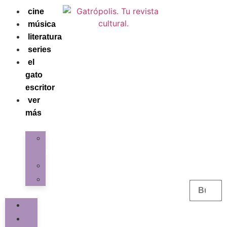
cine
música
literatura
series
el
gato
escritor
ver
más
La
redacción
Galería
Contacto
cine
música