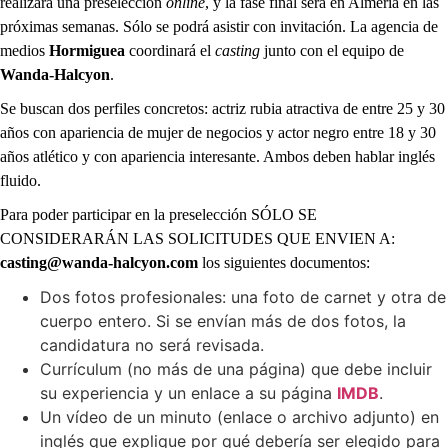
realizará una preselección
online
, y la fase final será en Almería en las
próximas semanas. Sólo se podrá asistir con invitación. La agencia de
medios
Hormiguea
coordinará el
casting
junto con el equipo de
Wanda-Halcyon
.
Se buscan dos perfiles concretos: actriz rubia atractiva de entre 25 y 30
años con apariencia de mujer de negocios y actor negro entre 18 y 30
años atlético y con apariencia interesante. Ambos deben hablar inglés
fluido.
Para poder participar en la preselección SÓLO SE
CONSIDERARÁN LAS SOLICITUDES QUE ENVIEN A:
casting@wanda-halcyon.com
los siguientes documentos:
Dos fotos profesionales: una foto de carnet y otra de
cuerpo entero. Si se envían más de dos fotos, la
candidatura no será revisada.
Currículum (no más de una página) que debe incluir
su experiencia y un enlace a su página
IMDB
.
Un vídeo de un minuto (enlace o archivo adjunto) en
inglés que explique por qué debería ser elegido para