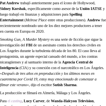
Pat Andrew
trabajó anteriormente para el ícono de Hollywood,
Sidney Korshak
, específicamente como asesor de la
Unión IATSE
y
luego trabajó en finanzas y adquisiciones para
Spelling
Entertainment
(
Melrose Place
entre otras producciones).
Andrew
fue
recientemente nombrado uno de los diez mejores productores a tener
en cuenta en Europa en 2020.
Smoking Gun, A Murder Mystery
es una serie de ficción que sigue la
investigación del
FBI
de un asesinato contra los derechos civiles en
Los Ángeles durante la turbulenta década de los 80. El caso lleva al
protagonista, un agente especial cansado del mundo, a los contras
nicaragüenses y al santuario interno de la
Agencia Central de
Inteligencia
(CIA) y su conexión con el narcotráfico en Los Ángeles.
«
Después de tres años en preproducción y los últimos meses en
cuarentena por Covid 19, estoy muy emocionado de comenzar a
filmar este verano
«, dijo el escritor
Sutish Sharma
.
La producción se filmará en Almería, Málaga y Los Ángeles.
Para
el
casting
,
Lucy Carver
, de
Wanda-Halcyon Television
,