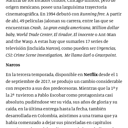
Natural de los Estados Unidos, Chicago-Illinois, pero de
origen mexicano, posee una larguísima trayectoria
cinematográfica. En 1994 debutó con
Running free.
A partir
de ahí, 49 películas jalonan su carrera, entre las que se
encuentran
Crash
,
La gran estafa americana
,
Million dollar
baby
,
World Trade Center
,
El tirador
,
El inocente
o Ant-Man
and the Wasp. A estas hay que sumarles 17 series de
televisión (incluida
Narcos
), como pueden ser
Urgencias,
CSI: Crime Scene Investigation,
Me llamo Earl
o
Gracepoint
.
Narcos
En la tercera temporada, disponible en
Netflix
desde el 1
de septiembre de 2017, se produjo un cambio considerable
con respecto a sus dos predecesoras. Mientras que la 1ª y
la 2ª tuvieron a Pablo Escobar como protagonista casi
absoluto, pudiéndose ver su vida, sus años de gloria y su
caída, en la última entrega hasta la fecha, también
desarrollada en Colombia, asistimos a una trama que ya
había comenzado a dejar sus pinceladas en capítulos