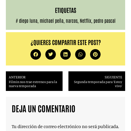
ETIQUETAS
#
diego luna
,
michael peña
,
narcos
,
Netflix
,
pedro pascal
¿QUIERES COMPARTIR ESTE POST?
ANTERIOR
SIGUIENTE
Filmin nos trae estrenos para la
Segunda temporada para ‘Estoy
nueva temporada
vivo’
DEJA UN COMENTARIO
Tu dirección de correo electrónico no será publicada.