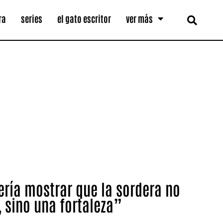
ra
series
el gato escritor
ver más
uería mostrar que la sordera no
, sino una fortaleza”