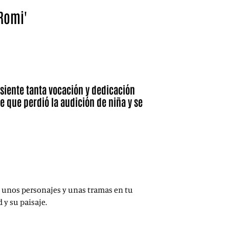
'Romi'
i, serie de la que es creador, en el South 2025 de Cádiz.
Prime Video.
 siente tanta vocación y dedicación
ve que perdió la audición de niña y se
, unos personajes y unas tramas en tu
 y su paisaje.