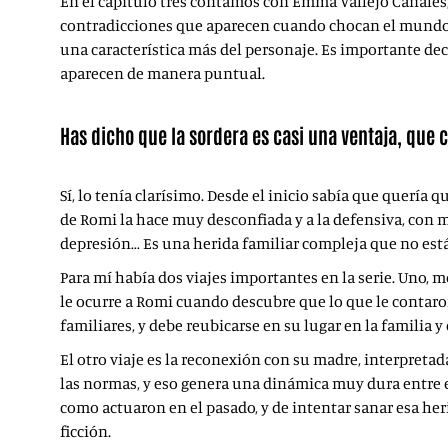
En el capítulo tres contamos con Emma Vallejo Canales, 
contradicciones que aparecen cuando chocan el mundo oy
una característica más del personaje. Es importante decir
aparecen de manera puntual.
Has dicho que la sordera es casi una ventaja, que 
Sí, lo tenía clarísimo. Desde el inicio sabía que quería 
de Romi la hace muy desconfiada y a la defensiva, con m
depresión… Es una herida familiar compleja que no está
Para mí había dos viajes importantes en la serie. Uno, 
le ocurre a Romi cuando descubre que lo que le contaron
familiares, y debe reubicarse en su lugar en la familia 
El otro viaje es la reconexión con su madre, interpreta
las normas, y eso genera una dinámica muy dura entre 
como actuaron en el pasado, y de intentar sanar esa heri
ficción.