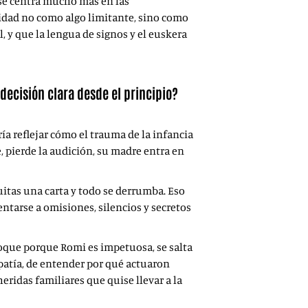
 se centra mucho más en las
cidad no como algo limitante, sino como
l, y que la lengua de signos y el euskera
decisión clara desde el principio?
ría reflejar cómo el trauma de la infancia
, pierde la audición, su madre entra en
uitas una carta y todo se derrumba. Eso
ntarse a omisiones, silencios y secretos
choque porque Romi es impetuosa, se salta
patía, de entender por qué actuaron
eridas familiares que quise llevar a la