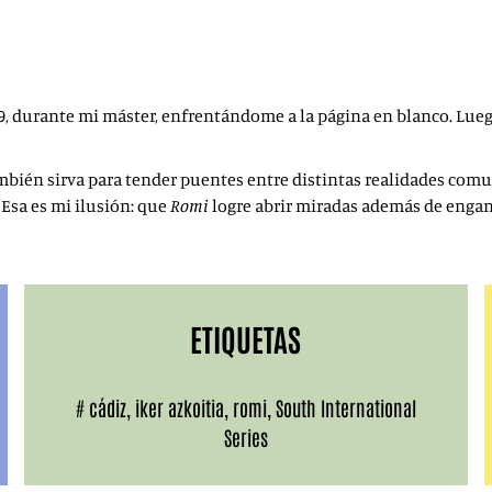
, durante mi máster, enfrentándome a la página en blanco. Lueg
bién sirva para tender puentes entre distintas realidades comu
Esa es mi ilusión: que
Romi
logre abrir miradas además de engan
ETIQUETAS
#
cádiz
,
iker azkoitia
,
romi
,
South International
Series