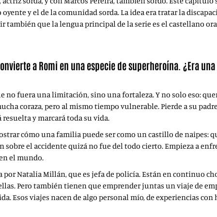
actriz sorda, y con Marcos Pereira, también sordo. Este capítulo
ente y el de la comunidad sorda. La idea era tratar la discapa
 también que la lengua principal de la serie es el castellano ora
convierte a Romi en una especie de superheroína. ¿Era una 
que no fuera una limitación, sino una fortaleza. Y no solo eso: que
ucha coraza, pero al mismo tiempo vulnerable. Pierde a su padre
 resuelta y marcará toda su vida.
mostrar cómo una familia puede ser como un castillo de naipes: q
 sobre el accidente quizá no fue del todo cierto. Empieza a enfre
y en el mundo.
da por Natalia Millán, que es jefa de policía. Están en continuo 
ellas. Pero también tienen que emprender juntas un viaje de em
da. Esos viajes nacen de algo personal mío, de experiencias con h