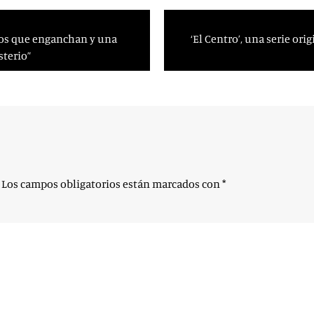
sos que enganchan y una
‘El Centro’, una serie or
sterio”
Los campos obligatorios están marcados con
*