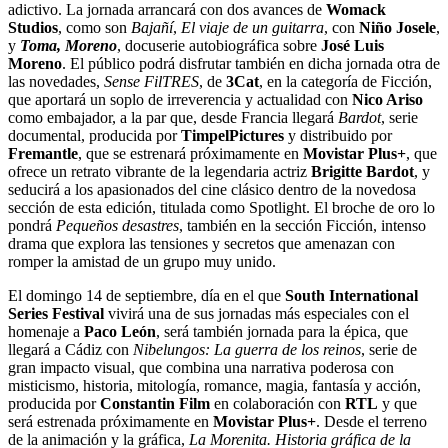
adictivo. La jornada arrancará con dos avances de
Womack
Studios
, como son
Bajañí
,
El viaje de un guitarra
, con
Niño Josele
,
y
Toma, Moreno
, docuserie autobiográfica sobre
José Luis
Moreno
. El público podrá disfrutar también en dicha jornada otra de
las novedades,
Sense FilTRES
, de
3Cat
, en la categoría de Ficción,
que aportará un soplo de irre
verencia y actualidad con
Nico Ariso
como embajador, a la par que, desde Francia llegará
Bardot
, serie
documental, producida por
TimpelPictures
y distribuido por
Fremantle
, que se estrenará próximamente en
Movistar Plus+
, que
ofrece un retrato vibrante de la legendaria actriz
Brigitte Bardot
, y
seducirá a los apasionados del cine clásico dentro de la novedosa
sección de esta edición, titulada como Spotlight. El broche de oro lo
pondrá
Pequeños desastres
, también en la sección Ficción, intenso
drama que explora las tensiones y secretos que amenazan con
romper la amistad de un grupo muy unido.
El domingo 14 de septiembre, día en el que
South International
Series Festival
vivirá una de sus jornadas más especiales con el
homenaje a
Paco León
, será también jornada para la épica, que
llegará a Cádiz con
Nibelungos: La guerra de los reinos
,
serie de
gran impacto visual, que combina una narrativa poderosa con
misticismo, historia, mitología, romance, magia, fantasía y acción,
producida por
Constantin Film
en colaboración con
RTL
y que
será estrenada próximamente en
Movistar Plus+
. Desde el terreno
de la animación y la gráfica,
La Morenita. Historia gráfica de la