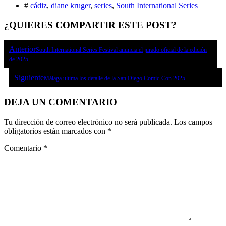
#
cádiz
,
diane kruger
,
series
,
South International Series
¿QUIERES COMPARTIR ESTE POST?
Anterior
South International Series Festival anuncia el jurado oficial de la edición
de 2025
Siguiente
Málaga ultima los detalle de la San Diego Comic-Con 2025
DEJA UN COMENTARIO
Tu dirección de correo electrónico no será publicada.
Los campos
obligatorios están marcados con
*
Comentario
*