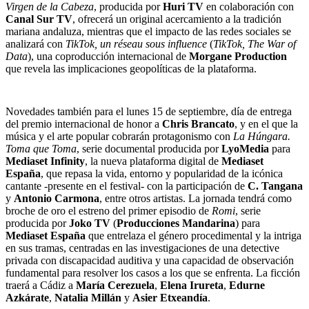
Virgen de la Cabeza
, producida por
Huri TV
en colaboración con
Canal Sur TV
, ofrecerá un original acercamiento a la tradición
mariana andaluza, mientras que el impacto de las redes sociales se
analizará con
TikTok, un réseau sous influence
(
TikTok, The War of
Data
), una coproducción internacional de
Morgane Production
que revela las implicaciones geopolíticas de la plataforma.
Novedades también para el lunes 15 de septiembre, día de entrega
del premio internacional de honor a
Chris Brancato
, y en el que la
música y el arte popular cobrarán protagonismo con
La Húngara.
Toma que Toma
, serie documental producida por
LyoMedia
para
Mediaset Infinity
, la nueva plataforma digital de
Mediaset
España
, que repasa la vida, entorno y popularidad de la icónica
cantante -presente en el festival- con la participación de
C. Tangana
y
Antonio Carmona
, entre otros artistas. La jornada tendrá como
broche de oro el estreno del primer episodio de
Romi
, serie
producida por
Joko TV
(
Producciones Mandarina
) para
Mediaset España
que entrelaza el género procedimental y la intriga
en sus tramas, centradas en las investigaciones de una detective
privada con discapacidad auditiva y una capacidad de observación
fundamental para resolver los casos a los que se enfrenta. La ficción
traerá a Cádiz a
María Cerezuela
,
Elena Irureta
,
Edurne
Azkárate
,
Natalia Millán
y
Asier Etxeandía
.