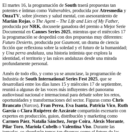
El martes 16, la programación de
South
traerá propuestas tan
potentes e íntimas como
Vulnerables
, producida por
Atresmedia
y
OnzaTV
, sobre jóvenes y salud mental, con asesoramiento de
Marián Rojas
, o
The Agent
–
The Life and Lies of My Father
,
producida por
NRK
, docuserie ganadora del premio a Mejor Serie
Documental en
Cannes Series 2025
, mientras que el miércoles 17
la programación se despedirá con dos propuestas muy diferentes:
Futuro Desierto
, producida por
Gaumont
, un drama de ciencia
ficción que reflexiona sobre la soledad y el futuro de la humanidad;
y
Una perra andaluza
, una historia intimista que explora la
identidad, el territorio y las raíces andaluzas desde una mirada
profundamente personal.
Amén de todo ello, y como ya se anunciase, la programación de
Industria de
South International Series Fest 2025
, que se
desarrollará entre los días lunes 15 y miércoles 17 de septiembre,
reunirá a algunas de las voces más influyentes del panorama
audiovisual nacional e internacional para debatir sobre los retos,
oportunidades y transformaciones del sector. Figuras como
Chris
Brancato
(
Narcos
),
Fran Perea
,
Eva Isanta
,
Patricia Vico
,
Ruth
García
o
Clara Ruipérez de Azcárate
compartirán escenario con
expertos en producción, guion, distribución y marketing como
Carmen Páez
,
Natalia Sánchez, Jorge Coira
,
Alexis Morante
,
Pilar Toro
,
Mariola Cubells
o
Valentina Viso
. Durante las
jornadas, se abordarán temas tan diversos como el futuro de las