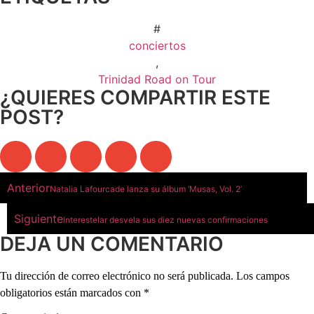
#
conciertos
,
Trinidad Road on Tour
¿QUIERES COMPARTIR ESTE
POST?
Anterior
Natalia Lafourcade lanza su álbum ‘Musas, Vol. 2’
Siguiente
Interestelar desvela sus diez nuevas confirmaciones
DEJA UN COMENTARIO
Tu dirección de correo electrónico no será publicada.
Los campos
obligatorios están marcados con
*