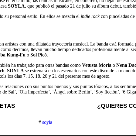
ose en el camino, las bandas musicales, en concreto, no dejan de esfor
nesa
SOYLA
, que publicó el pasado 21 de julio su álbum debut, tamb
o su personal estilo. En ellos se mezcla el
indie rock
con pinceladas de 
on artistas con una dilatada trayectoria musical. La banda está formada
, como decimos, llevan mucho tiempo dedicados profesionalmente al se
oba Kung-Fu
o
Sol Picó
.
ambién ha trabajado para otras bandas como
Vetusta Morla
o
Nena Dac
ch
.
SOYLA
se estrenará en los escenarios con este disco de la mano d
ols los días 7, 15, 18, 20 y 21 del presente mes de agosto.
as relaciones con sus puntos buenos y sus puntos tóxicos, a los sentim
 de Sal’, ‘Ola Imperfecta’, ‘Ángel sobre Berlín’, ‘Soy ficción’, ‘6 Giga
UETAS
¿QUIERES C
#
soyla