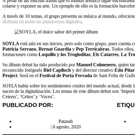
A pesar de las muchas trabas que el mundo artístico sigue encontránd
colarse y exponer su arte. Un ejemplo de ello es la formación barcelo
A través de 10 temas, el grupo presenta su música al mundo, ofreciend
disfrutar en todas las plataformas digitales
.
SOYLA
está aún en sus inicios, pero solo como grupo, pues cuenta c
Patricia Serrano
,
Bernat Guardia
y
Pep Terricabras
. Todos ellos
formaciones como
Loquillo y los Trogloditas
,
Els Catarres
,
La Tr
Su álbum debut ha sido producido por
Manuel Colmenero
, quien t
reconocido fotógrafo
Biel Caplloch
y del director creativo
Edu Pitar
Project
. Será en el
Festival de Porta Ferrada
de Sant Feliu de Guílx
SOYLA
habla sobre los sentimientos crudos del mundo actual, desde l
nacen de la digitalización. Los temas de este álbum debut son ‘Imperio
Ceteno’, ‘Gritos’ y ‘Voces’.
PUBLICADO POR:
ETIQ
Patandi
|
6 agosto, 2020