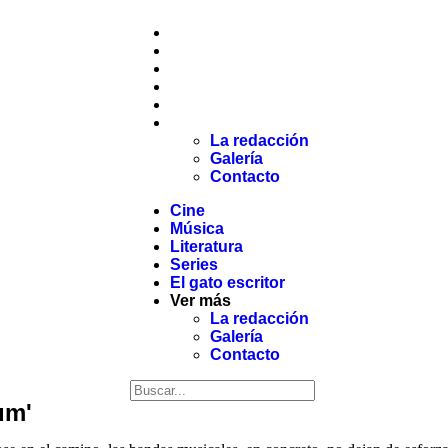
Cine
Música
Literatura
Series
El gato escritor
Ver más
La redacción
Galería
Contacto
Cine
Música
Literatura
Series
El gato escritor
Ver más
La redacción
Galería
Contacto
um'