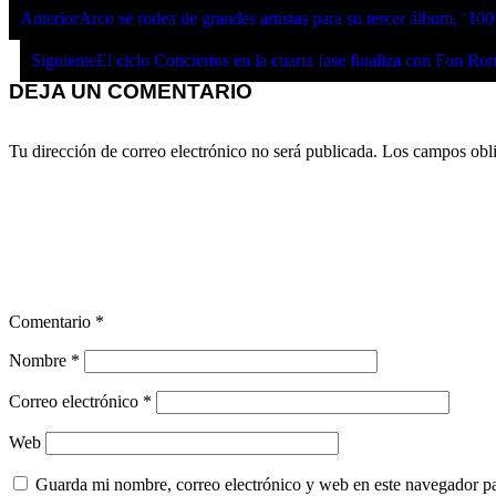
Anterior
Arco se rodea de grandes artistas para su tercer álbum, ‘100
Siguiente
El ciclo Conciertos en la cuarta fase finaliza con Fon R
DEJA UN COMENTARIO
Tu dirección de correo electrónico no será publicada.
Los campos obli
Comentario
*
Nombre
*
Correo electrónico
*
Web
Guarda mi nombre, correo electrónico y web en este navegador p