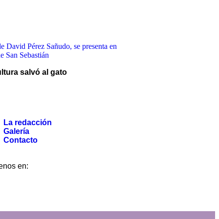
ultura salvó al gato
La redacción
Galería
Contacto
La redacción
Galería
Contacto
enos en: