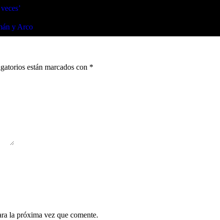
 veces’
omán y Arco
gatorios están marcados con
*
ara la próxima vez que comente.