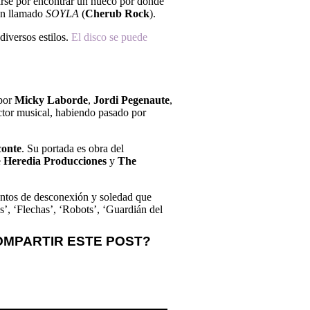
zarse por encontrar un hueco por donde
ién llamado
SOYLA
(
Cherub Rock
).
diversos estilos.
El disco se puede
 por
Micky Laborde
,
Jordi Pegenaute
,
ctor musical, habiendo pasado por
onte
. Su portada es obra del
e
Heredia Producciones
y
The
ientos de desconexión y soledad que
s’, ‘Flechas’, ‘Robots’, ‘Guardián del
OMPARTIR ESTE POST?