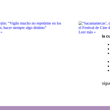
 »
Leer más »
la c
sígu