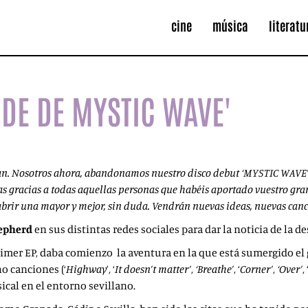
cine
música
literatu
IDE DE MYSTIC WAVE'
onan. Nosotros ahora, abandonamos nuestro disco debut ‘MYSTIC WAV
as gracias a todas aquellas personas que hab
éis aportado vuestro gra
brir una mayor y mejor, sin duda. Vendrán nuevas ideas, nuevas canc
epherd
en sus distintas redes sociales para dar la noticia de la 
primer EP, daba comienzo la aventura en la que está sumergido el g
o canciones (‘
Highway
’, ‘
It doesn’t matter’
,
‘Breathe’
, ‘
Corner’
,
‘Over’
, 
cal en el entorno sevillano.