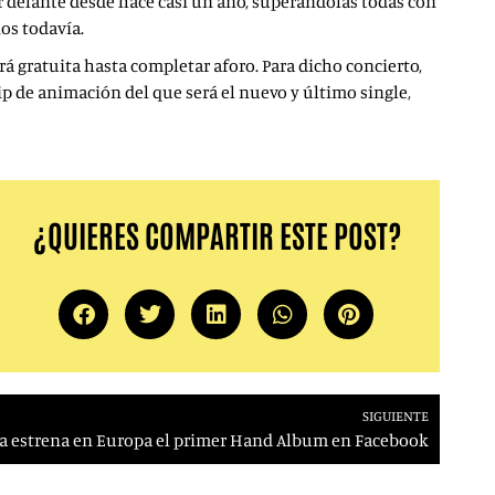
or delante desde hace casi un año, superándolas todas con
nos todavía.
erá gratuita hasta completar aforo. Para dicho concierto,
p de animación del que será el nuevo y último single,
¿QUIERES COMPARTIR ESTE POST?
SIGUIENTE
a estrena en Europa el primer Hand Album en Facebook