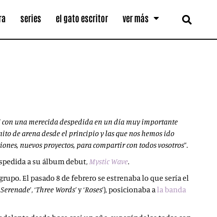
ra
series
el gato escritor
ver más
E’ con una merecida despedida en un día muy importante
nito de arena desde el principio y las que nos hemos ido
iones, nuevos proyectos, para compartir con todos vosotros
”.
despedida a su álbum debut,
Mystic Wave
.
rupo. El pasado 8 de febrero se estrenaba lo que sería el
‘
Serenade
’, ‘
Three Words’
y ‘
Roses
’), posicionaba a
la banda