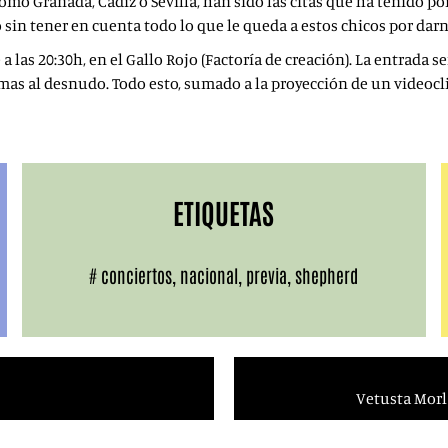
omo Granada, Cádiz o Sevilla, han sido las citas que ha tenido p
o sin tener en cuenta todo lo que le queda a estos chicos por dar
a las 20:30h, en el Gallo Rojo (Factoría de creación). La entrada s
s al desnudo. Todo esto, sumado a la proyección de un videocli
ETIQUETAS
#
conciertos
,
nacional
,
previa
,
shepherd
Vetusta Morl