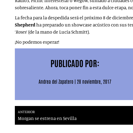
Radio3, Picnic Interestelar o Wegow, sumado a ciudades c
sobresaliente. Ahora, toca poner fin a esta dulce etapa, n
La fecha para la despedida será el próximo 8 de diciembre 
Shepherd
ha preparado un showcase acústico con sus tema
‘
Roses
‘ (de la mano de Lucía Schmitt).
¡No podemos esperar!
PUBLICADO POR:
Andrea del Zapatero
|
28 noviembre, 2017
ANTERIOR
Morgan se estrena en Sevilla