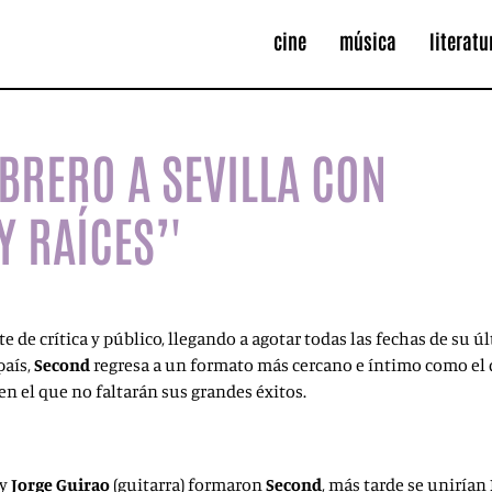
cine
música
literatu
EBRERO A SEVILLA CON
Y RAÍCES’'
de crítica y público, llegando a agotar todas las fechas de su ú
país,
Second
regresa a un formato más cercano e íntimo como el qu
en el que no faltarán sus grandes éxitos.
 y
Jorge Guirao
(guitarra) formaron
Second
, más tarde se unirían