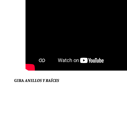
GIRA
ANILLOS Y RAÍCES
2 enero. Logroño.
Actual Festival
3 enero. León.
Espacio Entrevías.
Vibra Mahou
25 enero. Mallorca.
Es Gremi
1 febrero. Badajoz.
Teatro López de Ayala
5 febrero. Sevilla.
Teatro Central
8 febrero. Valladolid.
Sala Blanca del Laboratorio d