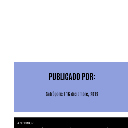
28 febrero. Bilbao.
Kafé Antzokia
13 marzo. Zaragoza.
Sala Oasis
14 marzo. Barcelona.
Sala Barts. Guitar Bcn
21 marzo. Huesca.
El Veintiuno
27 marzo. Albacete.
Teatro Circo. Sentidos Abiertos
25 abril. Alicante.
The One
9 mayo. Pedro Bernardo – Ávila.
Siempre Verde
12 y 13 de junio. Talavera de la Reina.
Capital Fest
11 y 12 septiembre. Málaga.
Oh! See Málaga
PUBLICADO POR:
Gatrópolis
|
16 diciembre, 2019
ANTERIOR