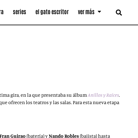
ra
series
el gato escritor
ver más
ltima gira, en la que presentaba su álbum
Anillos y Raíces
.
e ofrecen los teatros y las salas. Para esta nueva etapa
Fran Guirao
(batería) y
Nando Robles
(bajista) hasta