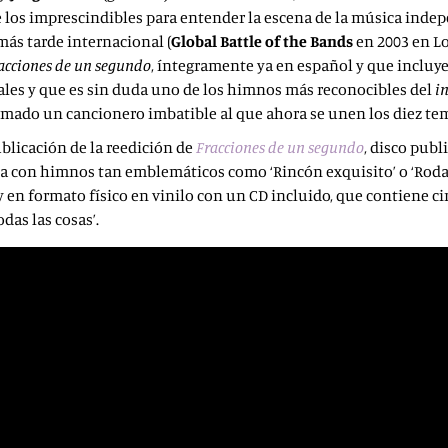
e los imprescindibles para entender la escena de la música inde
más tarde internacional (
Global Battle of the Bands
en 2003 en Lo
acciones de un segundo
, íntegramente ya en español y que incluy
tales y que es sin duda uno de los himnos más reconocibles del
i
formado un cancionero imbatible al que ahora se unen los diez 
blicación de la reedición de
Fracciones de un segundo
, disco pub
ia con himnos tan emblemáticos como ‘Rincón exquisito’ o ‘Roda
y en formato físico en vinilo con un CD incluido, que contiene 
Todas las cosas’.