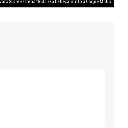
varo Suite estrena ‘Toda esa belleza’ junto a Coque Malla